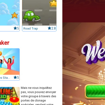
5
Road Trap
2.8
aker
Party Cups Stack
5
Mais ne vous inquiétez
pas, vous pouvez envoyer
votre groupe à travers des
portes de clonage
spéciales, rendant votre