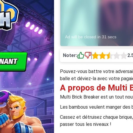
Noter:
2.
Pouvez-vous battre votre adversair
balle et déviez-la avec votre pagai
A propos de Multi 
Multi Brick Breaker est un tout nou
Les bambous veulent manger des ba
Cassez et détruisez chaque brique, 
passer tous les niveaux !