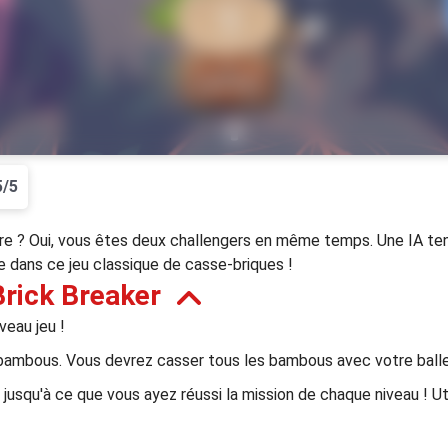
5/5
e ? Oui, vous êtes deux challengers en même temps. Une IA tent
e dans ce jeu classique de casse-briques !
Brick Breaker
veau jeu !
mbous. Vous devrez casser tous les bambous avec votre balle a
jusqu'à ce que vous ayez réussi la mission de chaque niveau ! Ut