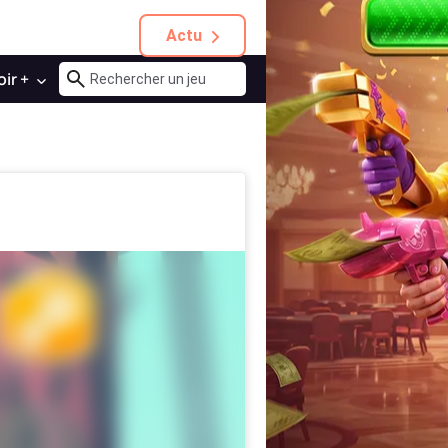
Actu
oir +