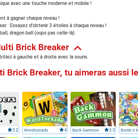
sique avec une touche moderne et mobile !
nt à gagner chaque niveau !
triser : Essayez d'obtenir 3 étoiles à chaque niveau !
ball, dragon ball (oups pas celle-là)
lti Brick Breaker
rôlez à gauche et à droite avec la souris.
ti Brick Breaker, tu aimeras aussi le
3.2
Wordtornado
4
Back Gammon
3.3
Bomb it 