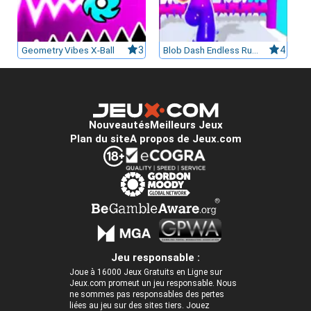
Geometry Vibes X-Ball
3
Blob Dash Endless Runner
4
Nouveautés
Meilleurs Jeux
Plan du site
A propos de Jeux.com
Jeu responsable :
Joue à 16000 Jeux Gratuits en Ligne sur
Jeux.com promeut un jeu responsable. Nous
ne sommes pas responsables des pertes
liées au jeu sur des sites tiers. Jouez