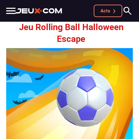
Actu
Agilité
Réflexe
Rolling Ball Halloween Escape
Jeu Rolling Ball Halloween
ux
Escape
sino
x de casino
Jeux vidéos
 jeux gratuits