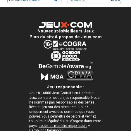
Nouveautés
Meilleurs Jeux
Plan du site
A propos de Jeux.com
Jeu responsable :
Joue à 16000 Jeux Gratuits en Ligne sur
Jeux.com promeut un jeu responsable. Nous
ne sommes pas responsables des pertes
liées au jeu sur des sites tiers. Jouez
uniquement avec des sommes que vous
pouvez vous permettre de perdre et vérifiez
toujours la légalité du jeu d’argent dans votre
pays.
Jouez de manière responsable
–
GamblingTherapy.org