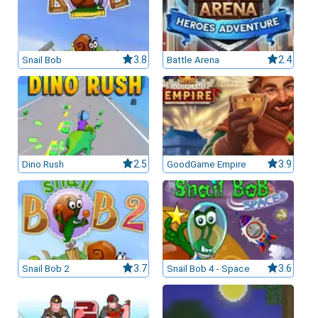
leurs casinos par licences et Certifications
Snail Bob
3.8
Battle Arena
2.4
ssement casinos au Canada
Dino Rush
2.5
GoodGame Empire
3.9
Snail Bob 2
3.7
Snail Bob 4 - Space
3.6