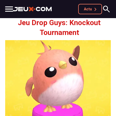
Actu
Aventure
Drop Guys: Knockout Tournament
Jeu Drop Guys: Knockout
ux
Tournament
sino
x de casino
Jeux vidéos
 jeux gratuits