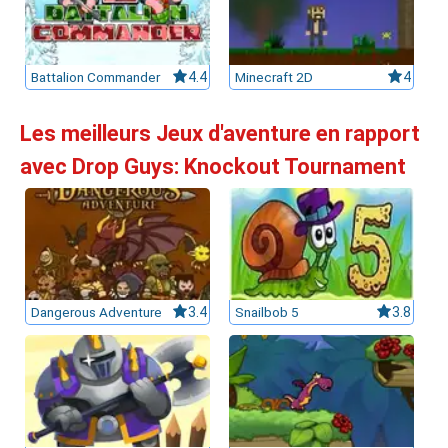
Battalion Commander
4.4
Minecraft 2D
4
Les meilleurs Jeux d'aventure en rapport
avec Drop Guys: Knockout Tournament
Dangerous Adventure
3.4
Snailbob 5
3.8