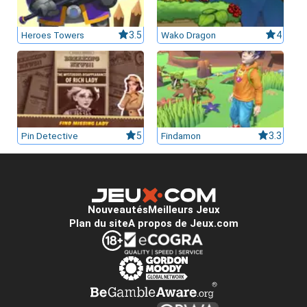
Heroes Towers
3.5
Wako Dragon
4
Pin Detective
5
Findamon
3.3
Nouveautés
Meilleurs Jeux
Plan du site
A propos de Jeux.com