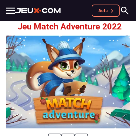
Actu
Aventure
Match Adventure 2022
Jeu Match Adventure 2022
ux
sino
x de casino
Jeux vidéos
 jeux gratuits