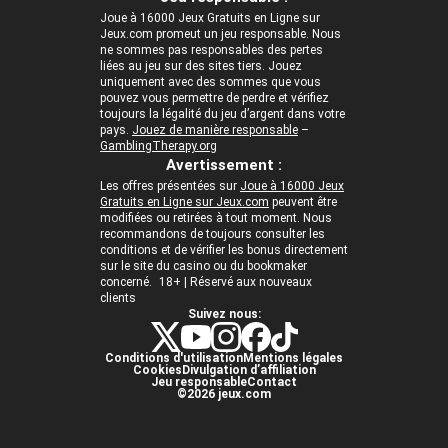
Joue à 16000 Jeux Gratuits en Ligne sur
Jeux.com promeut un jeu responsable. Nous
ne sommes pas responsables des pertes
liées au jeu sur des sites tiers. Jouez
uniquement avec des sommes que vous
pouvez vous permettre de perdre et vérifiez
toujours la légalité du jeu d’argent dans votre
pays.
Jouez de manière responsable
–
GamblingTherapy.org
Avertissement :
Les offres présentées sur
Joue à 16000 Jeux
Gratuits en Ligne sur Jeux.com
peuvent être
modifiées ou retirées à tout moment. Nous
recommandons de toujours consulter les
conditions et de vérifier les bonus directement
sur le site du casino ou du bookmaker
concerné. 18+ | Réservé aux nouveaux
clients
Suivez nous:
Conditions d'utilisation
Mentions légales
Cookies
Divulgation d’affiliation
Jeu responsable
Contact
©2026 jeux.com