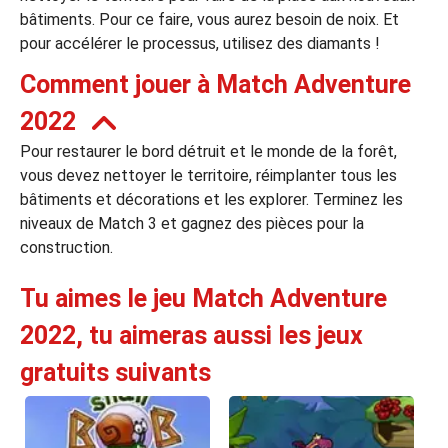
bâtiments. Pour ce faire, vous aurez besoin de noix. Et
pour accélérer le processus, utilisez des diamants !
Comment jouer à Match Adventure
2022
Pour restaurer le bord détruit et le monde de la forêt,
vous devez nettoyer le territoire, réimplanter tous les
bâtiments et décorations et les explorer. Terminez les
niveaux de Match 3 et gagnez des pièces pour la
construction.
Tu aimes le jeu Match Adventure
2022, tu aimeras aussi les jeux
gratuits suivants