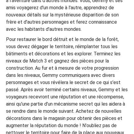
à l'aventure dans d'autres mondes. Vous, Gemmy et ses
amis voyagerez d'un monde à l'autre, apprendrez de
leurs casinos par licences et Certifications
nouveaux détails sur la mystérieuse disparition de son
frère et d'autres personnages et ferez connaissance
avec les habitants d'autres mondes.
ssement casinos au Canada
Pour restaurer le bord détruit et le monde de la forêt,
vous devez dégager le territoire, réimplanter tous les
bâtiments et décorations et les explorer. Terminez les
niveaux de Match 3 et gagnez des pièces pour la
construction. Au fur et à mesure de votre progression
dans les niveaux, Gemmy communiquera avec divers
personnages et vous révélera le secret de ce qui s'est
passé. Après avoir terminé certains niveaux, Gemmy et les
voyageurs recevront une réputation et une récompense,
ainsi qu'une partie d'un mécanisme secret qui les aidera à
se rendre dans le monde suivant. Achetez de nouvelles
décorations dans le magasin pour obtenir des pièces et
augmenter la réputation du monde ! N'oubliez pas de
nettoyer le territoire pour faire de la place aux nouveaux