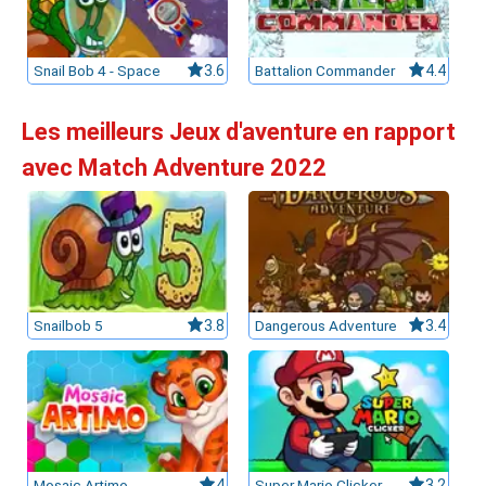
Snail Bob 4 - Space
3.6
Battalion Commander
4.4
Les meilleurs Jeux d'aventure en rapport
avec Match Adventure 2022
Snailbob 5
3.8
Dangerous Adventure
3.4
Mosaic Artimo
4
Super Mario Clicker
3.2