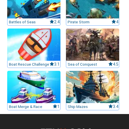
Battles of Seas
2.4
Pirate Storm
4
Boat Rescue Challenge
3.1
Sea of Conquest
4.5
Boat Merge & Race
1
Ship Mazes
3.4