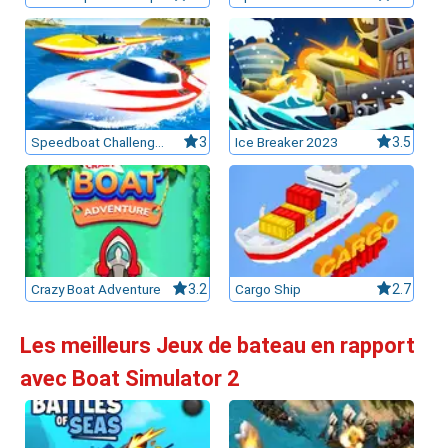
Speedboat Challenge Racing
3
Ice Breaker 2023
3.5
Crazy Boat Adventure
3.2
Cargo Ship
2.7
Les meilleurs Jeux de bateau en rapport
avec Boat Simulator 2