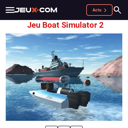
Actu
Course
Jeux de bateau
Boat Simulator 2
Jeu Boat Simulator 2
ux
sino
x de casino
Jeux vidéos
 jeux gratuits