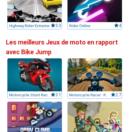
Highway Rider Extreme
3.3
Rider Online
4
Les meilleurs Jeux de moto en rapport
avec Bike Jump
Motorcycle Stunt Racing
3.1
Motorcycle Racer : Road Mayhem
2.7