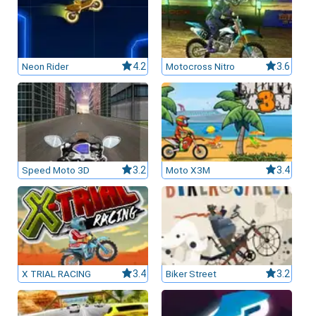
leurs casinos par licences et Certifications
Neon Rider
4.2
Motocross Nitro
3.6
ssement casinos au Canada
Speed Moto 3D
3.2
Moto X3M
3.4
X TRIAL RACING
3.4
Biker Street
3.2