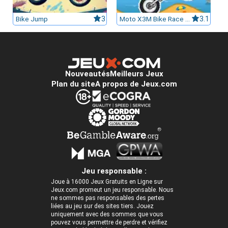
Bike Jump
3
Moto X3M Bike Race Game
3.1
Nouveautés
Meilleurs Jeux
Plan du site
A propos de Jeux.com
Jeu responsable :
Joue à 16000 Jeux Gratuits en Ligne sur
Jeux.com promeut un jeu responsable. Nous
ne sommes pas responsables des pertes
liées au jeu sur des sites tiers. Jouez
uniquement avec des sommes que vous
pouvez vous permettre de perdre et vérifiez