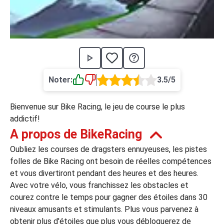
asino
Jeux de casino
Jeux vidéos
Nos jeux gr
ues de casino
rion Casino
ky7 Even Casino
Noter:
3.5/5
xander Casino
Bienvenue sur Bike Racing, le jeu de course le plus
 Set Spin Casino
addictif!
A propos de BikeRacing
cer Casino
Oubliez les courses de dragsters ennuyeuses, les pistes
folles de Bike Racing ont besoin de réelles compétences
 Bonus Casino
et vous divertiront pendant des heures et des heures.
Avec votre vélo, vous franchissez les obstacles et
courez contre le temps pour gagner des étoiles dans 30
ssement par méthode de paiement
niveaux amusants et stimulants. Plus vous parvenez à
obtenir plus d'étoiles que plus vous débloquerez de