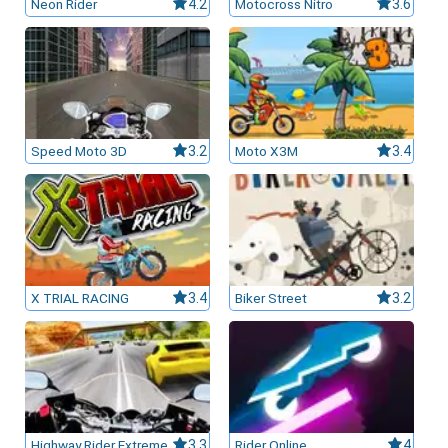
Neon Rider
4.2
Motocross Nitro
3.6
Speed Moto 3D
3.2
Moto X3M
3.4
X TRIAL RACING
3.4
Biker Street
3.2
Highway Rider Extreme
3.3
Rider Online
4