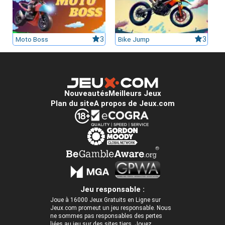
Moto Boss
3
Bike Jump
3
Nouveautés
Meilleurs Jeux
Plan du site
A propos de Jeux.com
Jeu responsable :
Joue à 16000 Jeux Gratuits en Ligne sur
Jeux.com promeut un jeu responsable. Nous
ne sommes pas responsables des pertes
liées au jeu sur des sites tiers. Jouez