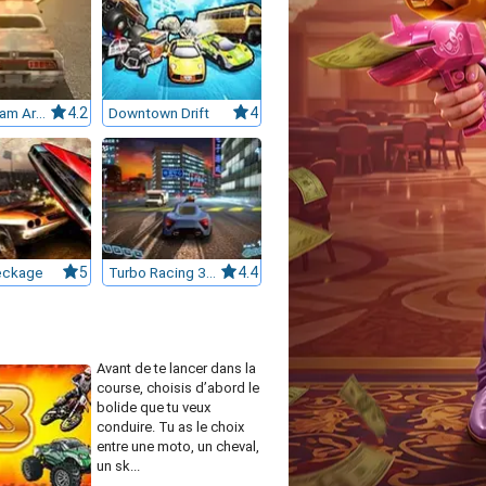
Traffic Slam Arena
4.2
Downtown Drift
4
eckage
5
Turbo Racing 3 Shanghai
4.4
Avant de te lancer dans la
course, choisis d’abord le
bolide que tu veux
conduire. Tu as le choix
entre une moto, un cheval,
un sk...