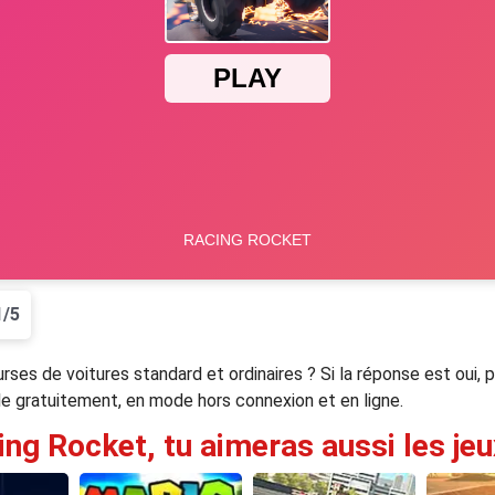
1/5
es de voitures standard et ordinaires ? Si la réponse est oui, pr
e gratuitement, en mode hors connexion et en ligne.
ing Rocket, tu aimeras aussi les jeu