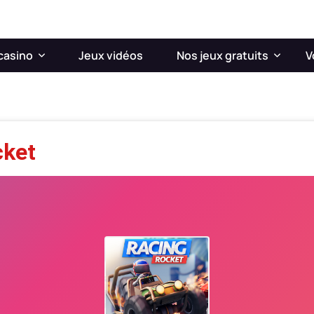
casino
Jeux vidéos
Nos jeux gratuits
V
cket