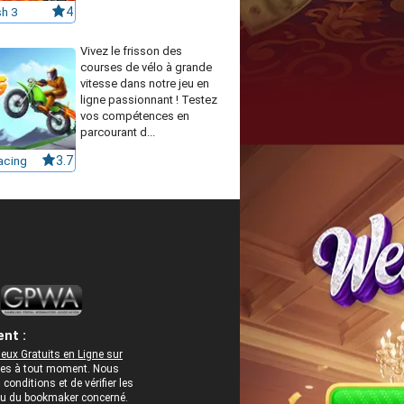
sh 3
4
Vivez le frisson des
courses de vélo à grande
vitesse dans notre jeu en
ligne passionnant ! Testez
vos compétences en
parcourant d...
acing
3.7
nt :
eux Gratuits en Ligne sur
rées à tout moment. Nous
onditions et de vérifier les
 ou du bookmaker concerné.