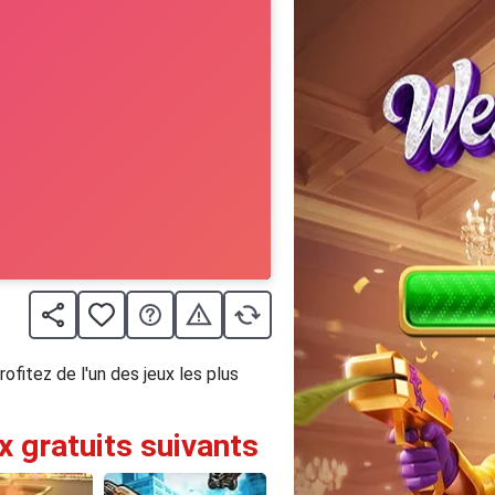
ofitez de l'un des jeux les plus
x gratuits suivants