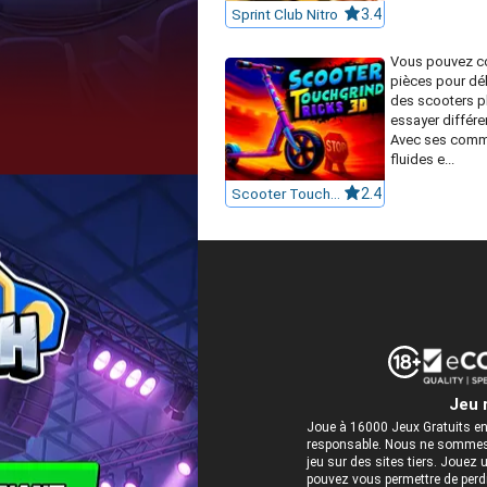
Sprint Club Nitro
3.4
Vous pouvez co
pièces pour dé
des scooters pl
essayer différen
Avec ses com
fluides e...
Scooter Touchgrind Tricks 3D
2.4
Jeu 
Joue à 16000 Jeux Gratuits en
responsable. Nous ne sommes 
jeu sur des sites tiers. Jou
pouvez vous permettre de perdre