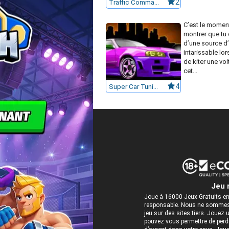
Traffic Command 3
2
C’est le momen
montrer que tu
d’une source d’
intarissable lors
de kiter une voi
cet...
Super Car Tuning
4
Jeu 
Joue à 16000 Jeux Gratuits en
responsable. Nous ne sommes 
jeu sur des sites tiers. Jou
pouvez vous permettre de perdre