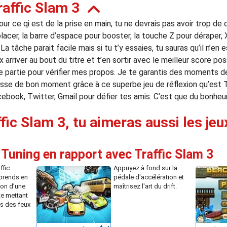
affic Slam 3
 ce qi est de la prise en main, tu ne devrais pas avoir trop de di
lacer, la barre d’espace pour booster, la touche Z pour déraper, X
 La tâche parait facile mais si tu t’y essaies, tu sauras qu’il n’en es
x arriver au bout du titre et t’en sortir avec le meilleur score pos
ne partie pour vérifier mes propos. Je te garantis des moments 
 passe de bon moment grâce à ce superbe jeu de réflexion qu’est 
book, Twitter, Gmail pour défier tes amis. C’est que du bonheur
ffic Slam 3, tu aimeras aussi les jeu
 Tuning en rapport avec Traffic Slam 3
ffic
Appuyez à fond sur la
prends en
pédale d'accélération et
ion d’une
maîtrisez l'art du drift.
te mettant
 des feux