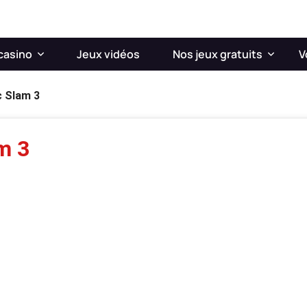
casino
Jeux vidéos
Nos jeux gratuits
V
c Slam 3
m 3