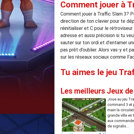
Comment jouer à Tr
Comment jouer à Traffic Slam 3? Pour
direction de ton clavier pour te dép
réinitialiser et C pour le rétroviseur.
adresse et aussi précision si tu veu
sauter sur ton ordi et d’entamer u
pas prêt d’oublier. Alors vas-y et
sur les réseaux sociaux comme Face
Tu aimes le jeu Tra
Les meilleurs Jeux de
Joue au jeu Tra
command 3 et 
main la circulat
grande ville en 
aux commandes
de signalis...