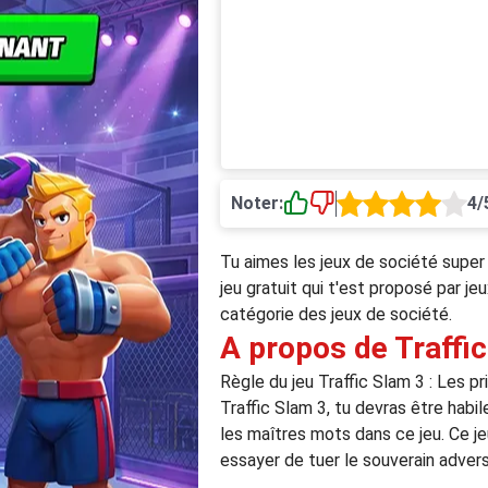
Noter:
4/
Tu aimes les jeux de société super 
jeu gratuit qui t'est proposé par je
catégorie des jeux de société.
A propos de Traffi
Règle du jeu Traffic Slam 3 : Les p
Traffic Slam 3, tu devras être habi
les maîtres mots dans ce jeu. Ce j
essayer de tuer le souverain advers