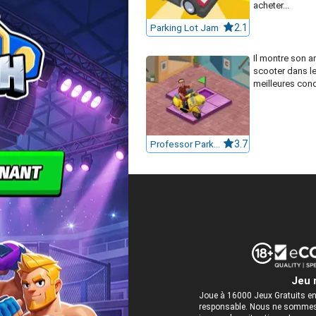
acheter...
Parking Lot Jam
2.1
Il montre son 
scooter dans l
meilleures cond
Professor Parking
3.7
Jeu 
Joue à 16000 Jeux Gratuits en
responsable. Nous ne sommes 