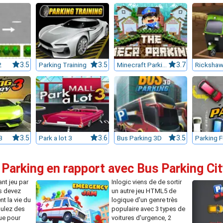
2
3.5
Parking Training
3.5
Minecraft Parking
3.7
Rickshaw
3
3.5
Park a lot 3
3.6
Bus Parking 3D
3.5
Parking F
 Parking en rapport avec Bus Parking C
nt jeu par
Inlogic viens de de sortir
s devez
un autre jeu HTML5 de
nt la vie du
logique d'un genre très
ulez des
populaire avec 3 types de
ue pour
voitures d'urgence, 2