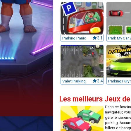
Parking Panic
3.1
Park My Car 
Valet Parking
3.4
Parking Fury 
Les meilleurs Jeux de
Dans ce fascina
navigateur, vou
gérer entièreme
parking. Accum
billets de banq