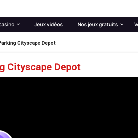
casino
Jeux vidéos
Nos jeux gratuits
V
Parking Cityscape Depot
g Cityscape Depot