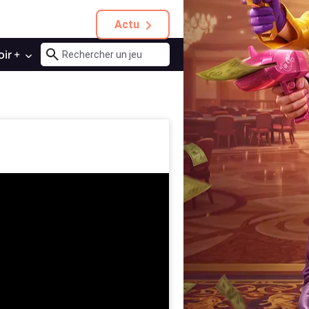
Actu
oir +