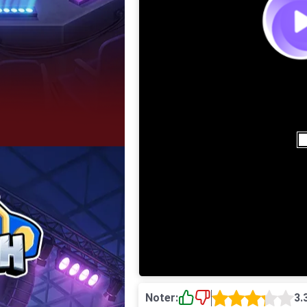
Noter:
3.