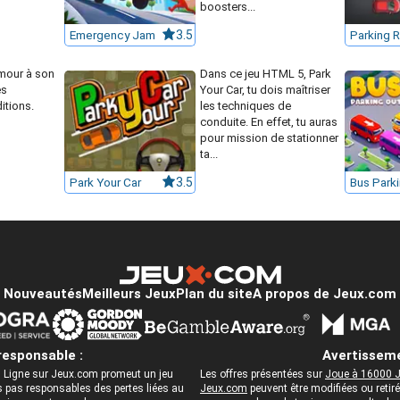
boosters...
Emergency Jam
3.5
Parking 
amour à son
Dans ce jeu HTML 5, Park
es
Your Car, tu dois maîtriser
itions.
les techniques de
conduite. En effet, tu auras
pour mission de stationner
ta...
Park Your Car
3.5
Bus Park
Nouveautés
Meilleurs Jeux
Plan du site
A propos de Jeux.com
responsable :
Avertisseme
 Ligne sur Jeux.com promeut un jeu
Les offres présentées sur
Joue à 16000 J
pas responsables des pertes liées au
Jeux.com
peuvent être modifiées ou reti