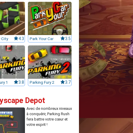
 City
4.3
Park Your Car
3.5
ury 1
3.8
Parking Fury 2
3.7
ityscape Depot
Avec de nombreux niveaux
à conquérir, Parking Rush
fera battre votre cœur et
votre esprit !