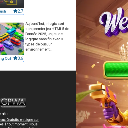
Rush
2.7
Aujourd'hui, Inlogic sort
son premier jeu HTML5 de
l'année 2025, un jeu de
logique sans fin avec 3
types de bus, un
environnement...
ing Out
3.6
nt :
eux Gratuits en Ligne sur
rées à tout moment. Nous