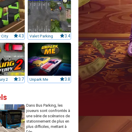
 City
4.3
Valet Parking
3.4
ury 2
3.7
Unpark Me
3.8
ls
Dans Bus Parking, les
joueurs sont confrontés à
une série de scénarios de
stationnement de plus en
plus difficiles, mettant à
l'ép...