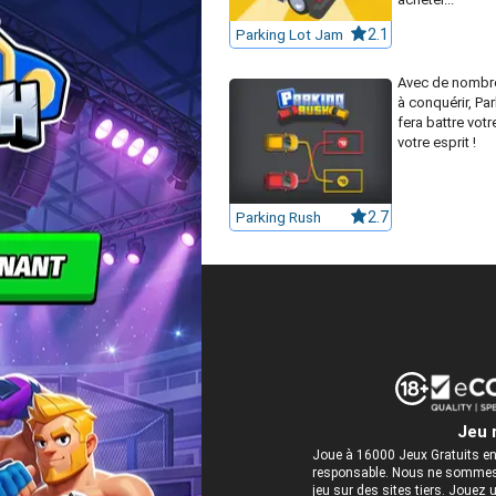
Parking Lot Jam
2.1
Avec de nombre
à conquérir, Pa
fera battre votr
votre esprit !
Parking Rush
2.7
Jeu 
Joue à 16000 Jeux Gratuits en
responsable. Nous ne sommes 
jeu sur des sites tiers. Jou