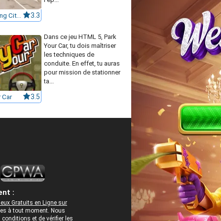
Bus Parking Cityscape Depot
3.3
Dans ce jeu HTML 5, Park
Your Car, tu dois maîtriser
les techniques de
conduite. En effet, tu auras
pour mission de stationner
ta...
 Car
3.5
nt :
eux Gratuits en Ligne sur
rées à tout moment. Nous
onditions et de vérifier les