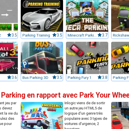
2
3.5
Parking Training
3.5
Minecraft Parking
3.7
Rickshaw
3.6
Bus Parking 3D
3.5
Parking Fury 1
3.8
Parking F
 Parking en rapport avec Park Your Whee
nt jeu par
Inlogic viens de de sortir
s devez
un autre jeu HTML5 de
nt la vie du
logique d'un genre très
ulez des
populaire avec 3 types de
ue pour
voitures d'urgence, 2
boosters...