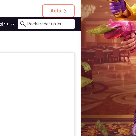
Actu
oir +