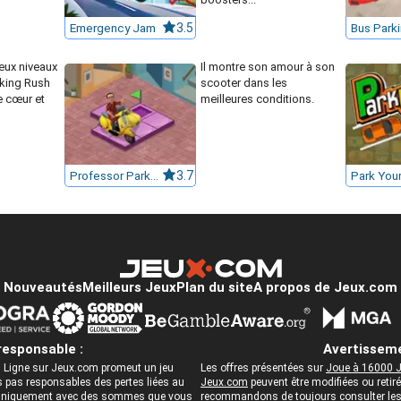
Emergency Jam
3.5
ux niveaux
Il montre son amour à son
rking Rush
scooter dans les
e cœur et
meilleures conditions.
Professor Parking
3.7
Park Your
Nouveautés
Meilleurs Jeux
Plan du site
A propos de Jeux.com
responsable :
Avertisseme
 Ligne sur Jeux.com promeut un jeu
Les offres présentées sur
Joue à 16000 J
pas responsables des pertes liées au
Jeux.com
peuvent être modifiées ou reti
ez uniquement avec des sommes que vous
recommandons de toujours consulter les c