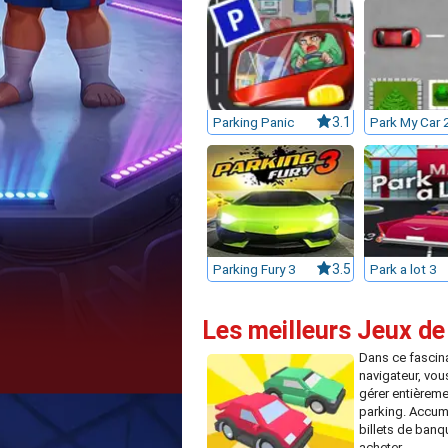
Parking Panic
3.1
Park My Car 
Parking Fury 3
3.5
Park a lot 3
Les meilleurs Jeux de
Dans ce fascina
navigateur, vou
gérer entièreme
parking. Accum
billets de banq
acheter...