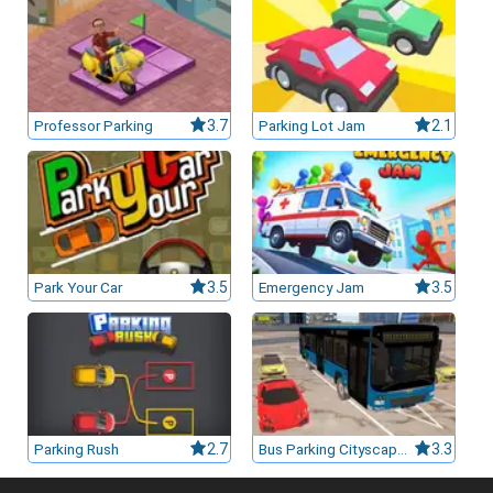
Professor Parking
3.7
Parking Lot Jam
2.1
Park Your Car
3.5
Emergency Jam
3.5
Parking Rush
2.7
Bus Parking Cityscape Depot
3.3