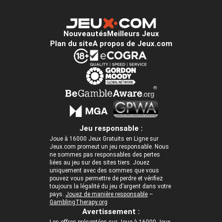
Nouveautés
Meilleurs Jeux
Plan du site
A propos de Jeux.com
Jeu responsable :
Joue à 16000 Jeux Gratuits en Ligne sur
Jeux.com promeut un jeu responsable. Nous
ne sommes pas responsables des pertes
liées au jeu sur des sites tiers. Jouez
uniquement avec des sommes que vous
pouvez vous permettre de perdre et vérifiez
toujours la légalité du jeu d’argent dans votre
pays.
Jouez de manière responsable
–
GamblingTherapy.org
Avertissement :