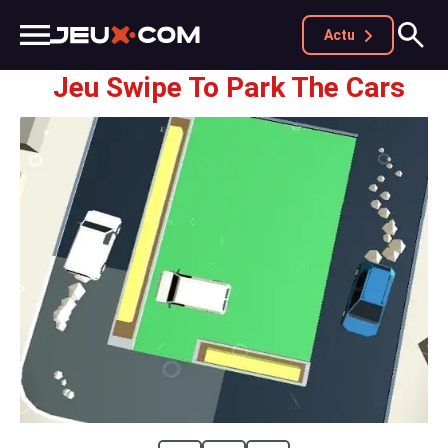
Actu
Course
Voiture
Parking
Swipe To Park The Cars
Jeu Swipe To Park The Cars
ux
sino
x de casino
Jeux vidéos
 jeux gratuits