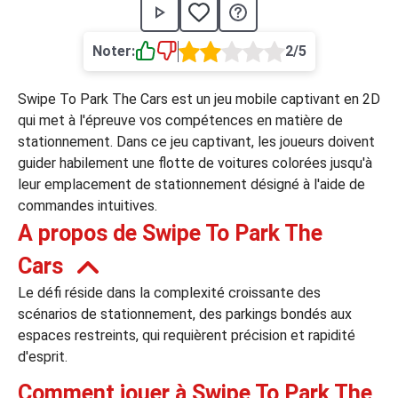
asino
Jeux de casino
Jeux vidéos
Nos jeux gr
Noter:
2/5
ues de casino
Swipe To Park The Cars est un jeu mobile captivant en 2D
rion Casino
qui met à l'épreuve vos compétences en matière de
ky7 Even Casino
stationnement. Dans ce jeu captivant, les joueurs doivent
guider habilement une flotte de voitures colorées jusqu'à
xander Casino
leur emplacement de stationnement désigné à l'aide de
 Set Spin Casino
commandes intuitives.
A propos de Swipe To Park The
cer Casino
Cars
 Bonus Casino
Le défi réside dans la complexité croissante des
scénarios de stationnement, des parkings bondés aux
espaces restreints, qui requièrent précision et rapidité
d'esprit.
ssement par méthode de paiement
Comment jouer à Swipe To Park The