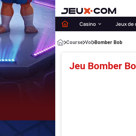
Casino
Jeux de 
Course
Vol
Bomber Bob
Jeu Bomber B