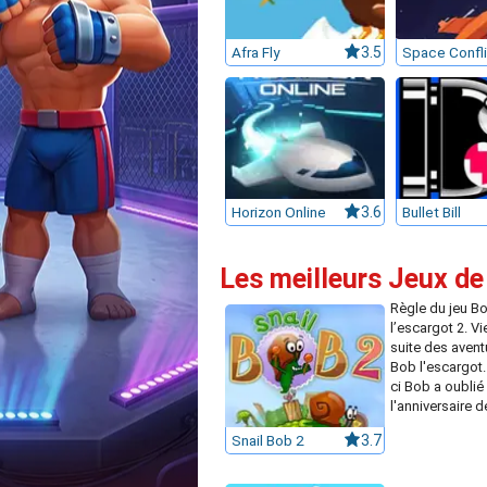
Afra Fly
3.5
Horizon Online
3.6
Bullet Bill
Les meilleurs Jeux de
Règle du jeu B
l’escargot 2. Vi
suite des avent
Bob l'escargot.
ci Bob a oublié
l'anniversaire de
Snail Bob 2
3.7