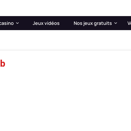
casino
Jeux vidéos
Nos jeux gratuits
V
ob