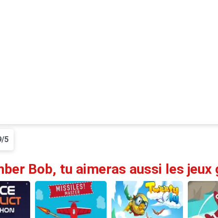
9/5
ber Bob, tu aimeras aussi les jeux 