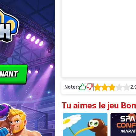
Noter:
2.
Tu aimes le jeu Bom