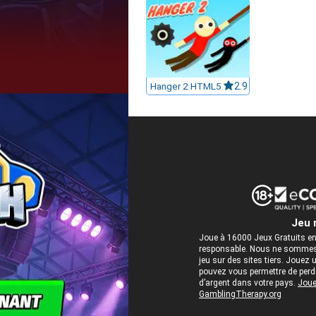
Hanger 2 HTML5
2.9
Jeu 
Joue à 16000 Jeux Gratuits en
responsable. Nous ne sommes 
jeu sur des sites tiers. Jou
pouvez vous permettre de perdre
d’argent dans votre pays.
Joue
GamblingTherapy.org