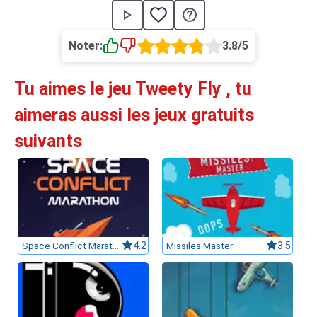
asino
Jeux de casino
Jeux vidéos
Nos jeux gr
Noter:
3.8/5
ues de casino
rion Casino
Tu aimes le jeu Tweety Fly , tu
ky7 Even Casino
aimeras aussi les jeux gratuits
xander Casino
suivants
 Set Spin Casino
cer Casino
 Bonus Casino
Space Conflict Marathon
4.2
Missiles Master
3.5
ssement par méthode de paiement