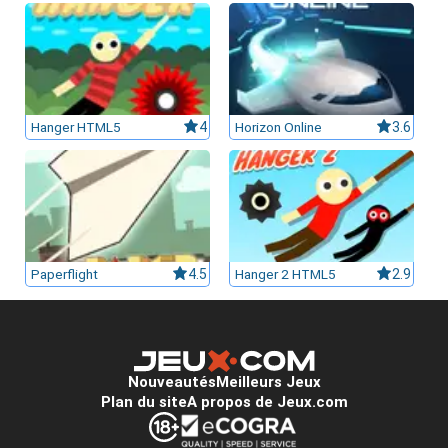
Hanger HTML5
4
Horizon Online
3.6
Paperflight
4.5
Hanger 2 HTML5
2.9
Nouveautés
Meilleurs Jeux
Plan du site
A propos de Jeux.com