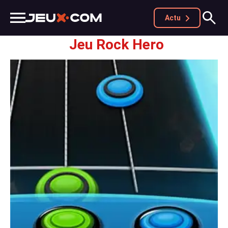
Actu
Educatifs
Musique
Rock Hero
Jeu Rock Hero
ux
sino
x de casino
Jeux vidéos
 jeux gratuits