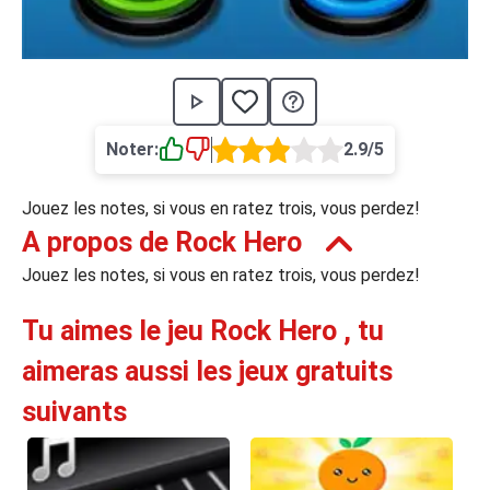
asino
Jeux de casino
Jeux vidéos
Nos jeux gr
ues de casino
rion Casino
Noter:
2.9/5
ky7 Even Casino
Jouez les notes, si vous en ratez trois, vous perdez!
xander Casino
A propos de Rock Hero
 Set Spin Casino
Jouez les notes, si vous en ratez trois, vous perdez!
cer Casino
Tu aimes le jeu Rock Hero , tu
 Bonus Casino
aimeras aussi les jeux gratuits
suivants
ssement par méthode de paiement