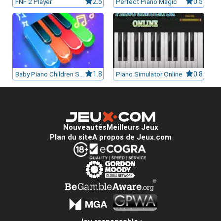
FNF 2 Player
2.5
Perfect Piano Magic
0.5
Baby Piano Children Song
1.8
Piano Simulator Online
0.8
Nouveautés
Meilleurs Jeux
Plan du site
A propos de Jeux.com