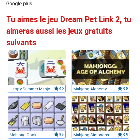
Google plus.
Tu aimes le jeu Dream Pet Link 2, tu
aimeras aussi les jeux gratuits
suivants
Happy Summer Mahjong
4.3
Mahjong Alchemy
3.8
Mahjong Cook
3.5
Mahjong Simpsons
3.9