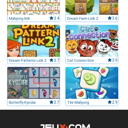
Mahjong link
3.4
Dream Farm Link 2
3.6
Dream Patterns Link 2
3.7
Cat Connection
3.9
Butterfly Kyodai
3.7
Tile Mahjong
2.9