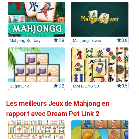
Mahjong Solitary
3.8
Mahjong Tower
3.8
Sugar Link
3.2
MAHJONG 50
3.5
Les meilleurs Jeux de Mahjong en
rapport avec Dream Pet Link 2