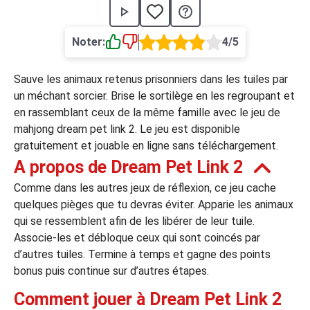
asino
Jeux de casino
Jeux vidéos
Nos jeux gr
Noter:
4/5
ues de casino
Sauve les animaux retenus prisonniers dans les tuiles par
rion Casino
un méchant sorcier. Brise le sortilège en les regroupant et
ky7 Even Casino
en rassemblant ceux de la même famille avec le jeu de
mahjong dream pet link 2. Le jeu est disponible
xander Casino
gratuitement et jouable en ligne sans téléchargement.
 Set Spin Casino
A propos de Dream Pet Link 2
cer Casino
Comme dans les autres jeux de réflexion, ce jeu cache
quelques pièges que tu devras éviter. Apparie les animaux
qui se ressemblent afin de les libérer de leur tuile.
 Bonus Casino
Associe-les et débloque ceux qui sont coincés par
d’autres tuiles. Termine à temps et gagne des points
bonus puis continue sur d’autres étapes.
ssement par méthode de paiement
Comment jouer à Dream Pet Link 2