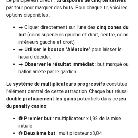
Le principe est direct :
tu dispose
s de cinq tentatives
par tour pour marquer des buts. Pour chaque tir, voici les
options disponibles :
➡️ Cliquer directement sur l'une des
cinq zones du
but
(coins supérieurs gauche et droit, centre, coins
inférieurs gauche et droit).
➡️
Utiliser le bouton "Al
éatoire"
pour laisser le
hasard décider.
➡️
Observer le r
ésultat imm
édiat
: but marqué ou
ballon arrêté par le gardien.
Le
système de multiplicateurs progressifs
constitue
l'élément central de cette attraction. Chaque but réussi
double pratiquement
les gains
potentiels dans ce
jeu
du penalty casino
:
⚽ Premier but
: multiplicateur x1,92 de la mise
initiale
⚽
Deuxi
ème but
: multiplicateur x3,84