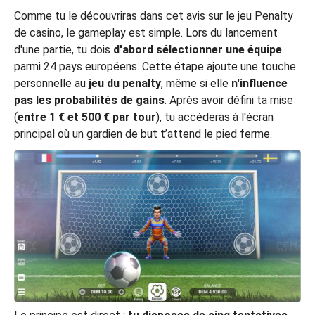
Comme tu le découvriras dans cet avis sur le jeu Penalty
de casino, le gameplay est simple. Lors du lancement
d'une partie, tu dois
d'abord sélectionner une équipe
parmi 24 pays européens. Cette étape ajoute une touche
personnelle au
jeu du penalty
, même si elle
n'influence
pas les probabilités de gains
. Après avoir défini ta mise
(
entre 1 € et 500 € par tour
), tu accéderas à l'écran
principal où un gardien de but t’attend le pied ferme.