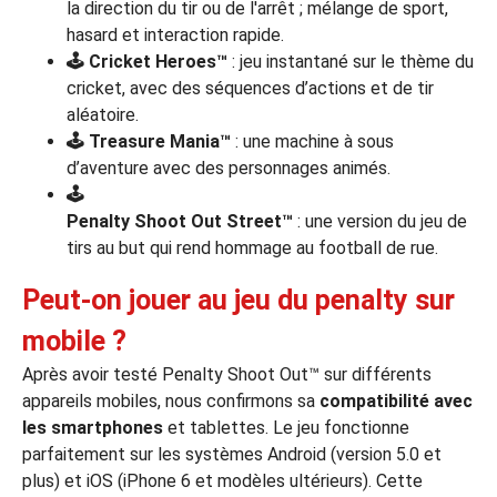
la direction du tir ou de l'arrêt ; mélange de sport,
hasard et interaction rapide.
🕹️ Cricket Heroes™
: jeu instantané sur le thème du
cricket, avec des séquences d’actions et de tir
aléatoire.
🕹️ Treasure Mania™
: une machine à sous
d’aventure avec des personnages animés.
🕹️
Penalty Shoot Out Street™
: une version du jeu de
tirs au but qui rend hommage au football de rue.
Peut-on jouer au jeu du penalty sur
mobile ?
Après avoir testé Penalty Shoot Out™ sur différents
appareils mobiles, nous confirmons sa
compatibilité avec
les smartphones
et tablettes. Le jeu fonctionne
parfaitement sur les systèmes Android (version 5.0 et
plus) et iOS (iPhone 6 et modèles ultérieurs). Cette