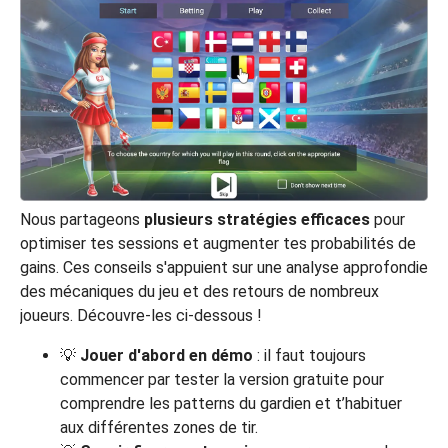
Nous partageons
plusieurs stratégies efficaces
pour
optimiser tes sessions et augmenter tes probabilités de
gains. Ces conseils s'appuient sur une analyse approfondie
des mécaniques du jeu et des retours de nombreux
joueurs. Découvre-les ci-dessous !
💡
Jouer d'abord en démo
: il faut toujours
commencer par tester la version gratuite pour
comprendre les patterns du gardien et t’habituer
aux différentes zones de tir.