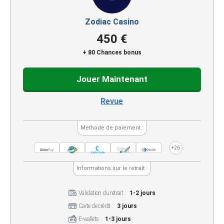
Zodiac Casino
450 €
+ 80 Chances bonus
Jouer Maintenant
Revue
Methode de paiement :
+26
Informations sur le retrait :
Validation du retrait :
1-2 jours
Carte de crédit :
3 jours
E-wallets :
1-3 jours