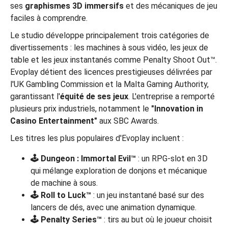
ses
graphismes 3D immersifs
et des mécaniques de jeu
faciles à comprendre.
Le studio développe principalement trois catégories de
divertissements : les machines à sous vidéo, les jeux de
table et les jeux instantanés comme Penalty Shoot Out™.
Evoplay détient des licences prestigieuses délivrées par
l'UK Gambling Commission et la Malta Gaming Authority,
garantissant l'
équité de ses jeux
. L'entreprise a remporté
plusieurs prix industriels, notamment le
"Innovation in
Casino Entertainment"
aux SBC Awards.
Les titres les plus populaires d'Evoplay incluent :
🕹️ Dungeon
: Immortal Evil™
: un RPG-slot en 3D
qui mélange exploration de donjons et mécanique
de machine à sous.
🕹️ Roll to Luck™
: un jeu instantané basé sur des
lancers de dés, avec une animation dynamique.
🕹️ Penalty Series™
: tirs au but où le joueur choisit