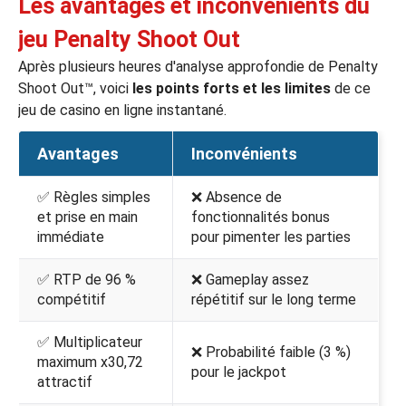
Les avantages et inconvénients du
jeu Penalty Shoot Out
Après plusieurs heures d'analyse approfondie de Penalty
Shoot Out™, voici
les
points forts et les limit
es
de ce
jeu de casino en ligne instantané.
Avantages
Inconvénients
✅ Règles simples
❌ Absence de
et prise en main
fonctionnalités bonus
immédiate
pour pimenter les parties
✅ RTP de 96 %
❌ Gameplay assez
compétitif
répétitif sur le long terme
✅ Multiplicateur
❌ Probabilité faible (3 %)
maximum x30,72
pour le jackpot
attractif