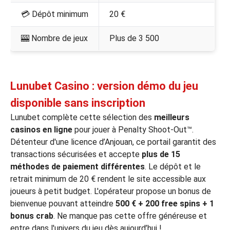
💳 Dépôt minimum
20 €
🎰 Nombre de jeux
Plus de 3 500
Lunubet Casino : version démo du jeu
disponible sans inscription
Lunubet complète cette sélection des
meilleurs
casinos en ligne
pour jouer à Penalty Shoot-Out™.
Détenteur d'une licence d’Anjouan, ce portail garantit des
transactions sécurisées et accepte
plus de 15
méthodes de paiement différentes
. Le dépôt et le
retrait minimum de 20 € rendent le site accessible aux
joueurs à petit budget. L'opérateur propose un bonus de
bienvenue pouvant atteindre
500 €
+ 200 free spins
+ 1
bonus crab
. Ne manque pas cette offre généreuse et
entre dans l'univers du jeu dès aujourd’hui !