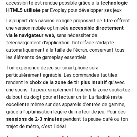
accessibilité est rendue possible grâce à la
technologie
HTML5 utilisée
par Evoplay pour développer ses jeux.
La plupart des casinos en ligne proposant ce titre offrent
une version mobile optimisée
accessible directement
via le navigateur web,
sans nécessiter de
téléchargement d'application. L'interface s'adapte
automatiquement à la taille de l'écran, conservant tous
les éléments de gameplay essentiels.
Ton expérience de jeu sur smartphone sera
particulièrement agréable. Les commandes tactiles
rendent le
choix de la zone de tir plus intuitif
qu'avec
une souris. Tu peux simplement toucher la zone souhaitée
du bout du doigt pour effectuer un tir. La fluidité reste
excellente même sur des appareils d'entrée de gamme,
grâce à l'optimisation légère du moteur de jeu. Pour des
sessions de 2-3 minutes
pendant ta pause-café ou ton
trajet de métro, c’est l’idéal.