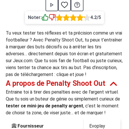
asino
Jeux de casino
Jeux vidéos
Nos jeux gr
Noter:
4.2/5
ues de casino
Tu veux tester tes réflexes et ta précision comme un vrai
rion Casino
footballeur ? Avec Penalty Shoot Out, tu peux t’entraîner
ky7 Even Casino
à marquer des buts décisifs ou à arrêter les tirs
adverses… directement depuis ton écran et gratuitement
xander Casino
sur Jeux.com. Que tu sois fan de football ou juste curieux,
 Set Spin Casino
viens tenter ta chance aux tirs au but. Pas d’inscription,
pas de téléchargement : clique et joue !
cer Casino
A propos de Penalty Shoot Out
Entraine toi à tirer des penalties avec de l'argent virtuel.
 Bonus Casino
Que tu sois un buteur de génie ou simplement curieux de
tester ce mini-jeu de penalty argent
, c’est le moment
de choisir ta zone, de viser juste… et de marquer !
ssement par méthode de paiement
📀 Fournisseur
Evoplay