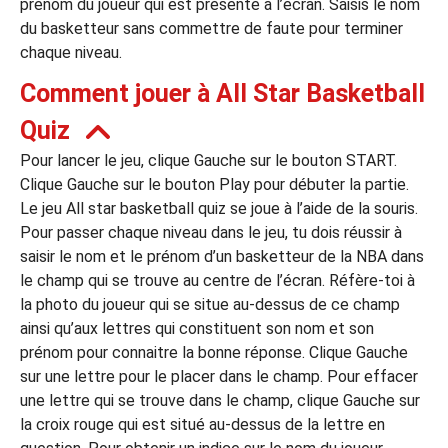
prénom du joueur qui est présenté à l’écran. Saisis le nom
du basketteur sans commettre de faute pour terminer
leurs casinos par licences et Certifications
chaque niveau.
Comment jouer à All Star Basketball
ssement casinos au Canada
Quiz
Pour lancer le jeu, clique Gauche sur le bouton START.
Clique Gauche sur le bouton Play pour débuter la partie.
Le jeu All star basketball quiz se joue à l’aide de la souris.
Pour passer chaque niveau dans le jeu, tu dois réussir à
saisir le nom et le prénom d’un basketteur de la NBA dans
le champ qui se trouve au centre de l’écran. Réfère-toi à
la photo du joueur qui se situe au-dessus de ce champ
ainsi qu’aux lettres qui constituent son nom et son
prénom pour connaitre la bonne réponse. Clique Gauche
sur une lettre pour le placer dans le champ. Pour effacer
une lettre qui se trouve dans le champ, clique Gauche sur
la croix rouge qui est situé au-dessus de la lettre en