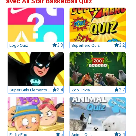
avec All Star Basketball Quiz
Logo Quiz
3.8
Superhero Quiz
3.2
Super Girls Elements Quiz
3.4
Zoo Trivia
2.7
Fluffy Egg
5
Animal Quiz
3.4