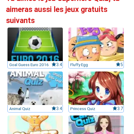
aimeras aussi les jeux gratuits
leurs casinos par licences et Certifications
suivants
ssement casinos au Canada
Goal Guess Euro 2016
3.4
Fluffy Egg
5
Animal Quiz
3.4
Princess Quiz
3.7