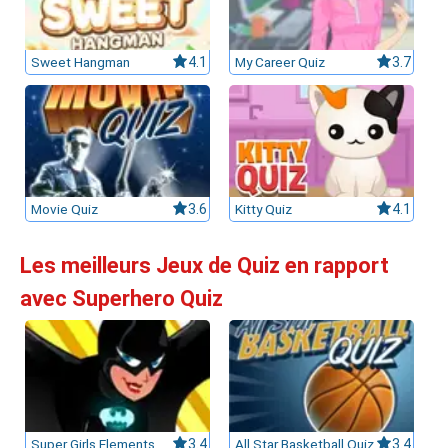
Sweet Hangman
4.1
My Career Quiz
3.7
Movie Quiz
3.6
Kitty Quiz
4.1
Les meilleurs Jeux de Quiz en rapport
avec Superhero Quiz
Super Girls Elements Quiz
3.4
All Star Basketball Quiz
3.4