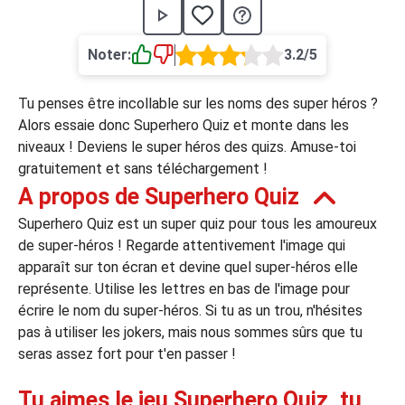
asino
Jeux de casino
Jeux vidéos
Nos jeux gr
Noter:
3.2/5
ues de casino
Tu penses être incollable sur les noms des super héros ?
rion Casino
Alors essaie donc Superhero Quiz et monte dans les
ky7 Even Casino
niveaux ! Deviens le super héros des quizs. Amuse-toi
gratuitement et sans téléchargement !
xander Casino
A propos de Superhero Quiz
 Set Spin Casino
Superhero Quiz est un super quiz pour tous les amoureux
cer Casino
de super-héros ! Regarde attentivement l'image qui
apparaît sur ton écran et devine quel super-héros elle
représente. Utilise les lettres en bas de l'image pour
 Bonus Casino
écrire le nom du super-héros. Si tu as un trou, n'hésites
pas à utiliser les jokers, mais nous sommes sûrs que tu
seras assez fort pour t'en passer !
ssement par méthode de paiement
Tu aimes le jeu Superhero Quiz, tu