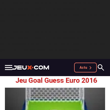
Es-tu incollable sur les buts qui ont marqué les matchs de
qualifications de l'Euro 2016 ? Alors teste vite tes
connaissances dans ce mini-quizz très amusant ! En plus il est
gratuit et tu n'as pas besoin de le télécharger.
ux
">
Es-tu incollable sur les buts qui ont marqué les matchs de
qualifications de l'Euro 2016 ? Alors teste vite tes
sino
connaissances dans ce mini-quizz très amusant ! En plus il est
gratuit et tu n'as pas besoin de le télécharger.
">
x de casino
Actu
Sport
Football
Goal Guess Euro 2016
Jeu Goal Guess Euro 2016
Jeux vidéos
 jeux gratuits