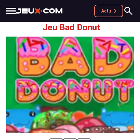
Actu
Agilité
Réflexe
Bad Donut
Jeu Bad Donut
ux
sino
x de casino
Jeux vidéos
 jeux gratuits