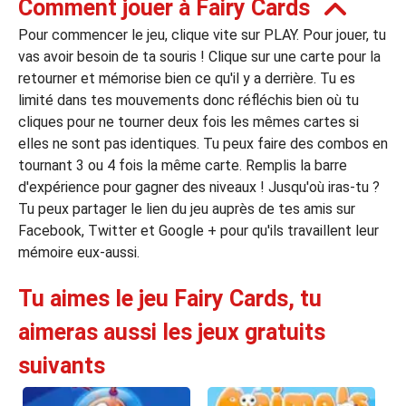
Comment jouer à Fairy Cards
leurs casinos par licences et Certifications
Pour commencer le jeu, clique vite sur PLAY. Pour jouer, tu
vas avoir besoin de ta souris ! Clique sur une carte pour la
retourner et mémorise bien ce qu'il y a derrière. Tu es
ssement casinos au Canada
limité dans tes mouvements donc réfléchis bien où tu
cliques pour ne tourner deux fois les mêmes cartes si
elles ne sont pas identiques. Tu peux faire des combos en
tournant 3 ou 4 fois la même carte. Remplis la barre
d'expérience pour gagner des niveaux ! Jusqu'où iras-tu ?
Tu peux partager le lien du jeu auprès de tes amis sur
Facebook, Twitter et Google + pour qu'ils travaillent leur
mémoire eux-aussi.
Tu aimes le jeu Fairy Cards, tu
aimeras aussi les jeux gratuits
suivants