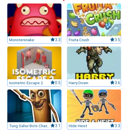
Monstersnake
3.3
Fruita Crush
3.5
Isometric Escape 2
0.5
Harry Down
3.6
Tung Sahur Bots Chase Room
3.1
Hide Heist
3.3