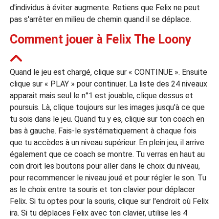
d'individus à éviter augmente. Retiens que Felix ne peut
leurs casinos par licences et Certifications
pas s'arrêter en milieu de chemin quand il se déplace.
Comment jouer à Felix The Loony
ssement casinos au Canada
Quand le jeu est chargé, clique sur « CONTINUE ». Ensuite
clique sur « PLAY » pour continuer. La liste des 24 niveaux
apparait mais seul le n°1 est jouable, clique dessus et
poursuis. Là, clique toujours sur les images jusqu'à ce que
tu sois dans le jeu. Quand tu y es, clique sur ton coach en
bas à gauche. Fais-le systématiquement à chaque fois
que tu accèdes à un niveau supérieur. En plein jeu, il arrive
également que ce coach se montre. Tu verras en haut au
coin droit les boutons pour aller dans le choix du niveau,
pour recommencer le niveau joué et pour régler le son. Tu
as le choix entre ta souris et ton clavier pour déplacer
Felix. Si tu optes pour la souris, clique sur l'endroit où Felix
ira. Si tu déplaces Felix avec ton clavier, utilise les 4