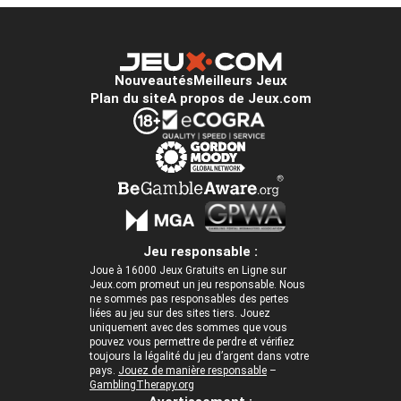
Nouveautés
Meilleurs Jeux
Plan du site
A propos de Jeux.com
Jeu responsable :
Joue à 16000 Jeux Gratuits en Ligne sur
Jeux.com promeut un jeu responsable. Nous
ne sommes pas responsables des pertes
liées au jeu sur des sites tiers. Jouez
uniquement avec des sommes que vous
pouvez vous permettre de perdre et vérifiez
toujours la légalité du jeu d’argent dans votre
pays.
Jouez de manière responsable
–
GamblingTherapy.org