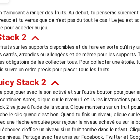
 t’amusant à ranger des fruits. Au début, tu penseras sûrement q
eaux et tu verras que ce n’est pas du tout le cas ! Le jeu est acce
re pour accéder au jeu.
Stack 2
ruits sur les supports disponibles et de faire en sorte qu’il n’y a
s carrés, arrondies ou allongées et de même pour les supports. T
s obligatoire de les collecter tous. Pour collecter une étoile, tu
 suivre un ordre précis pour placer tous les fruits.
icy Stack 2
e pour jouer avec le son activé et sur l’autre bouton pour jouer 
ontinuer. Après, clique sur le niveau 1 et lis les instructions pui
k 2 se joue à l’aide de la souris. Clique maintenu sur un fruit pour 
âche le clic quand c’est bon. Quand tu finis un niveau, clique sur 
avec une flèche enroulée pour rejouer le niveau achevé ou sur le
u échoues d’office un niveau si un fruit tombe dans le néant. Cli
e niveau. Partage avec tes amis sur Facebook, Twitter et Google