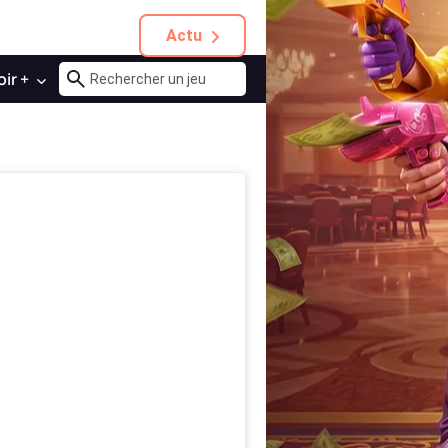
Actu
oir +