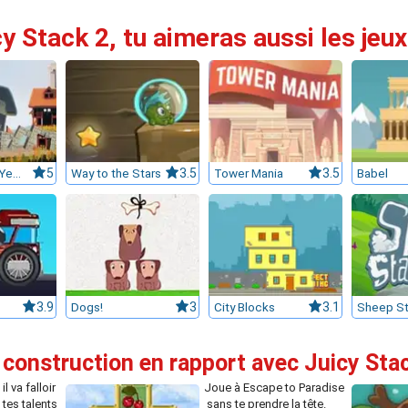
cy Stack 2, tu aimeras aussi les jeux
Ho ! That’s a Yeti building my house !
5
Way to the Stars
3.5
Tower Mania
3.5
Babel
3.9
Dogs!
3
City Blocks
3.1
Sheep St
 construction en rapport avec Juicy Sta
il va falloir
Joue à Escape to Paradise
tes talents
sans te prendre la tête.