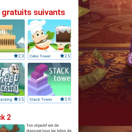
 gratuits suivants
2.3
Cake Tower
2.5
acking
3.5
Stack Tower
3.9
ck 2
Ton objectif est de
disposer tous les lutins de