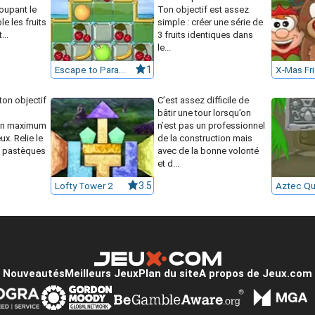
oupant le
Ton objectif est assez
le les fruits
simple : créer une série de
...
3 fruits identiques dans
le...
Escape to Paradise
1
X-Mas Fr
ton objectif
C’est assez difficile de
bâtir une tour lorsqu’on
un maximum
n’est pas un professionnel
ux. Relie le
de la construction mais
, pastèques
avec de la bonne volonté
et d...
Lofty Tower 2
3.5
Aztec Qu
Nouveautés
Meilleurs Jeux
Plan du site
A propos de Jeux.com