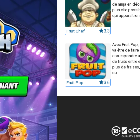
de ninja en déc
plus vite possib
qui apparaîtront
Fruit Chef
3.3
Avec Fruit Pop, 
va être de faire
correspondre 
de fruits entre e
plus de fraises
ou...
Fruit Pop
3.6