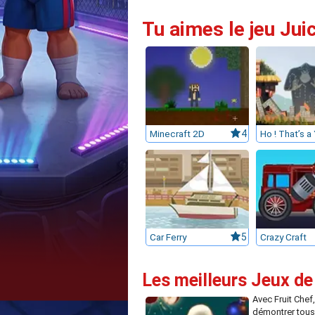
Tu aimes le jeu Jui
Minecraft 2D
4
Car Ferry
5
Crazy Craft
Les meilleurs Jeux de
Avec Fruit Chef, 
démontrer tous 