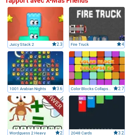
rapport avec X-Mas Friends
Juicy Stack 2
2.3
Fire Truck
4
1001 Arabian Nights
3.6
Color Blocks Collapse 24
2.7
Wordguess 2 Heavy
2
2048 Cards
3.2