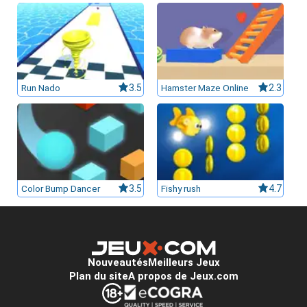
Run Nado
3.5
Hamster Maze Online
2.3
Color Bump Dancer
3.5
Fishy rush
4.7
Nouveautés
Meilleurs Jeux
Plan du site
A propos de Jeux.com