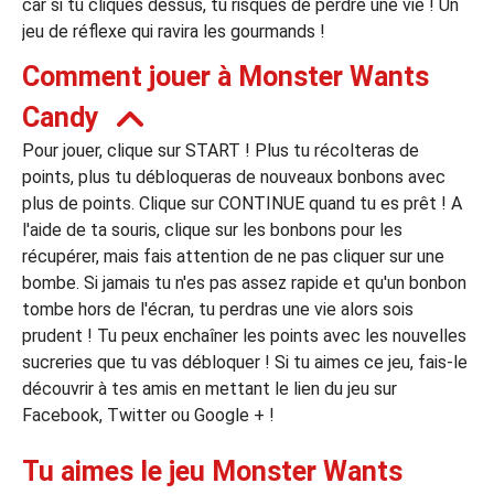
car si tu cliques dessus, tu risques de perdre une vie ! Un
jeu de réflexe qui ravira les gourmands !
leurs casinos par licences et Certifications
Comment jouer à Monster Wants
Candy
ssement casinos au Canada
Pour jouer, clique sur START ! Plus tu récolteras de
points, plus tu débloqueras de nouveaux bonbons avec
plus de points. Clique sur CONTINUE quand tu es prêt ! A
l'aide de ta souris, clique sur les bonbons pour les
récupérer, mais fais attention de ne pas cliquer sur une
bombe. Si jamais tu n'es pas assez rapide et qu'un bonbon
tombe hors de l'écran, tu perdras une vie alors sois
prudent ! Tu peux enchaîner les points avec les nouvelles
sucreries que tu vas débloquer ! Si tu aimes ce jeu, fais-le
découvrir à tes amis en mettant le lien du jeu sur
Facebook, Twitter ou Google + !
Tu aimes le jeu Monster Wants