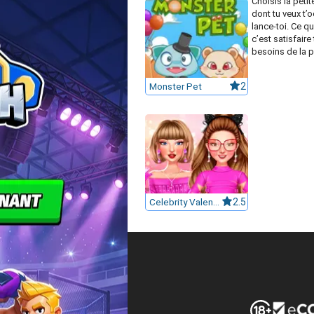
Choisis la petit
dont tu veux t’
lance-toi. Ce qu’
c’est satisfaire
besoins de la pe
Monster Pet
2
Celebrity Valentino Pink Collections
2.5