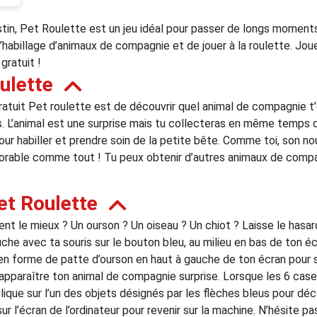
estin, Pet Roulette est un jeu idéal pour passer de longs moments
 l’habillage d’animaux de compagnie et de jouer à la roulette. Jo
gratuit !
ulette
ratuit Pet roulette est de découvrir quel animal de compagnie t’es
us. L’animal est une surprise mais tu collecteras en même temps 
r habiller et prendre soin de la petite bête. Comme toi, son nou
adorable comme tout ! Tu peux obtenir d’autres animaux de compa
et Roulette
nt le mieux ? Un ourson ? Un oiseau ? Un chiot ? Laisse le hasar
e avec ta souris sur le bouton bleu, au milieu en bas de ton écra
en forme de patte d’ourson en haut à gauche de ton écran pour 
e apparaître ton animal de compagnie surprise. Lorsque les 6 case
Clique sur l’un des objets désignés par les flèches bleus pour dé
 sur l’écran de l’ordinateur pour revenir sur la machine. N’hésite p