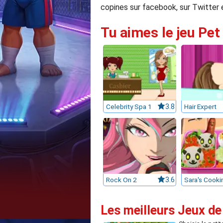
copines sur facebook, sur Twitter 
Tu aimes le jeu Pet
Celebrity Spa 1
3.8
Hair Expert
Rock On 2
3.6
Les meilleurs Jeux de 