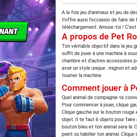
A la fois jeu d’animaux et jeu de d
t’offre aussi l’occasion de faire de
téléchargement. Amuse-toi ! C’est 
A propos de Pet Ro
Ton véritable objectif dans le jeu g
suffit de jouer à une machine à so
chambre et d’autres accessoires pou
avoir un style unique : mignon et 
tourner la machine.
Comment jouer à P
Quel animal de compagnie te convie
Pour commencer à jouer, clique gauch
Clique gauche sur le bouton rouge 
objet. Il te faut 6 objets pour fair
bouton bleu et ton animal sera là. 
peint ou habiller ton animal. Clique