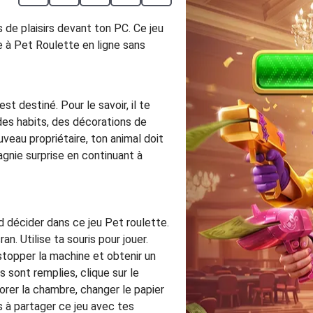
 de plaisirs devant ton PC. Ce jeu
ue à Pet Roulette en ligne sans
t destiné. Pour le savoir, il te
des habits, des décorations de
veau propriétaire, ton animal doit
gnie surprise en continuant à
d décider dans ce jeu Pet roulette.
n. Utilise ta souris pour jouer.
stopper la machine et obtenir un
s sont remplies, clique sur le
corer la chambre, changer le papier
as à partager ce jeu avec tes