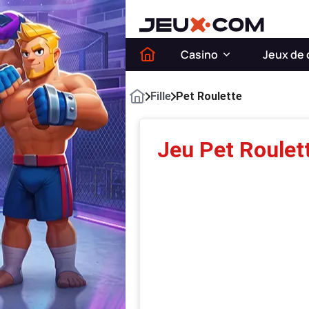
Casino
Jeux de 
Fille
Pet Roulette
Jeu Pet Roulet