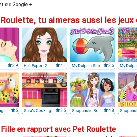
et sur Google +.
 Roulette, tu aimeras aussi les jeux
3.9
Hair Expert 2
4.1
My Dolphin Show 3
3.6
Sara's Cooking Class : Bento
5
Sara's Cooking Class : Chocolate Cupcakes
3.5
Shopaholic Beach Models
4.8
Fille en rapport avec Pet Roulette