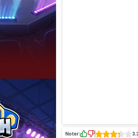
Noter:
3.