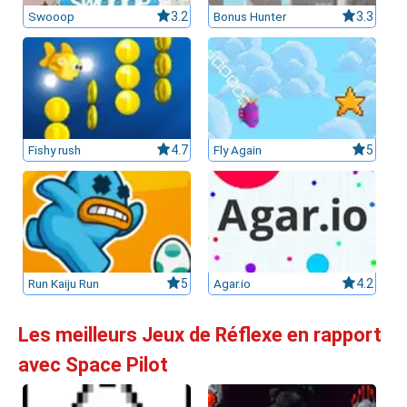
Swooop
3.2
Bonus Hunter
3.3
Fishy rush
4.7
Fly Again
5
Run Kaiju Run
5
Agar.io
4.2
Les meilleurs Jeux de Réflexe en rapport
avec Space Pilot