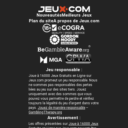
Nouveautés
Meilleurs Jeux
Plan du site
A propos de Jeux.com
Jeu responsable :
Joue à 16000 Jeux Gratuits en Ligne sur
Jeux.com promeut un jeu responsable. Nous
ne sommes pas responsables des pertes
liées au jeu sur des sites tiers. Jouez
uniquement avec des sommes que vous
pouvez vous permettre de perdre et vérifiez
toujours la légalité du jeu d’argent dans votre
pays.
Jouez de manière responsable
–
GamblingTherapy.org
Avertissement :
Les offres présentées sur
Joue à 16000 Jeux