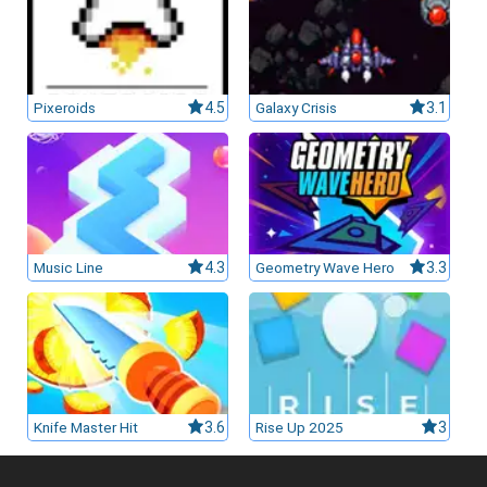
Pixeroids
4.5
Galaxy Crisis
3.1
Music Line
4.3
Geometry Wave Hero
3.3
Knife Master Hit
3.6
Rise Up 2025
3