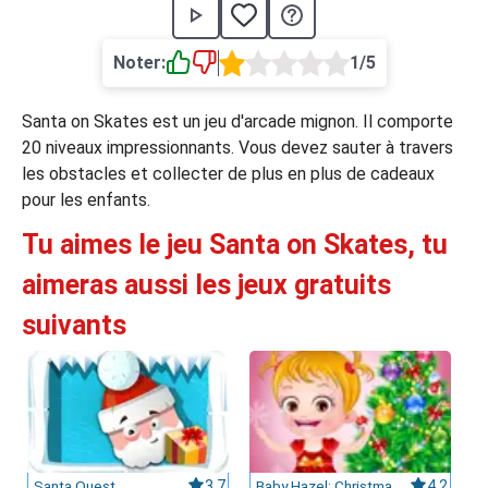
asino
Jeux de casino
Jeux vidéos
Nos jeux gr
Noter:
1/5
ues de casino
Santa on Skates est un jeu d'arcade mignon. Il comporte
rion Casino
20 niveaux impressionnants. Vous devez sauter à travers
ky7 Even Casino
les obstacles et collecter de plus en plus de cadeaux
pour les enfants.
xander Casino
Tu aimes le jeu Santa on Skates, tu
 Set Spin Casino
aimeras aussi les jeux gratuits
cer Casino
suivants
 Bonus Casino
ssement par méthode de paiement
Santa Quest
3.7
Baby Hazel: Christmas Time
4.2