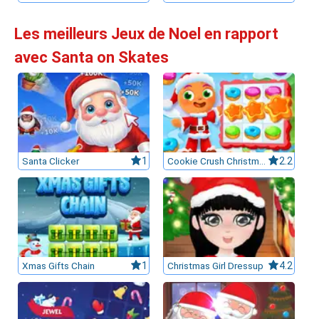
Les meilleurs Jeux de Noel en rapport
avec Santa on Skates
Santa Clicker
1
Cookie Crush Christmas 2
2.2
Xmas Gifts Chain
1
Christmas Girl Dressup
4.2