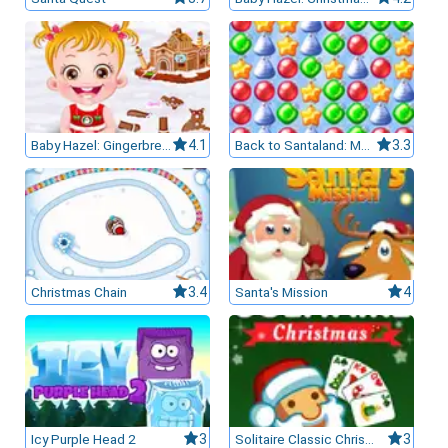
leurs casinos par licences et Certifications
ssement casinos au Canada
Baby Hazel: Gingerbread House 7516
4.1
Back to Santaland: Merry Christmas
3.3
Christmas Chain
3.4
Santa's Mission
4
Icy Purple Head 2
3
Solitaire Classic Christmas
3