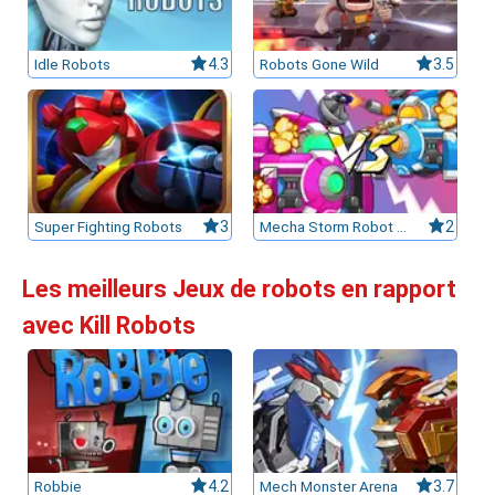
Idle Robots
4.3
Robots Gone Wild
3.5
Super Fighting Robots
3
Mecha Storm Robot Battle
2
Les meilleurs Jeux de robots en rapport
avec Kill Robots
Robbie
4.2
Mech Monster Arena
3.7