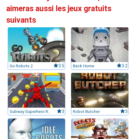
aimeras aussi les jeux gratuits
leurs casinos par licences et Certifications
suivants
ssement casinos au Canada
Go Robots 2
3.5
Back Home
3.2
Subway Superhero Robot Endless Run
3
Robot Butcher
3