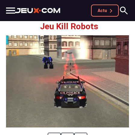
Actu
Robot
Kill Robots
Jeu Kill Robots
ux
sino
x de casino
Jeux vidéos
 jeux gratuits