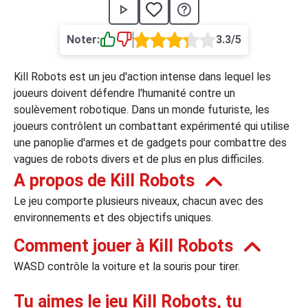
asino
Jeux de casino
Jeux vidéos
Nos jeux gr
Noter:
3.3/5
ues de casino
Kill Robots est un jeu d'action intense dans lequel les
rion Casino
joueurs doivent défendre l'humanité contre un
ky7 Even Casino
soulèvement robotique. Dans un monde futuriste, les
joueurs contrôlent un combattant expérimenté qui utilise
xander Casino
une panoplie d'armes et de gadgets pour combattre des
 Set Spin Casino
vagues de robots divers et de plus en plus difficiles.
A propos de Kill Robots
cer Casino
Le jeu comporte plusieurs niveaux, chacun avec des
environnements et des objectifs uniques.
 Bonus Casino
Comment jouer à Kill Robots
WASD contrôle la voiture et la souris pour tirer.
ssement par méthode de paiement
Tu aimes le jeu Kill Robots, tu