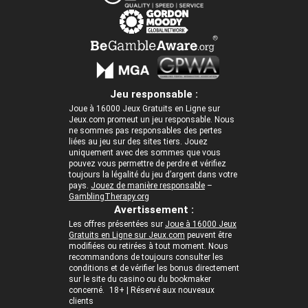
Jeu responsable :
Joue à 16000 Jeux Gratuits en Ligne sur
Jeux.com promeut un jeu responsable. Nous
ne sommes pas responsables des pertes
liées au jeu sur des sites tiers. Jouez
uniquement avec des sommes que vous
pouvez vous permettre de perdre et vérifiez
toujours la légalité du jeu d’argent dans votre
pays.
Jouez de manière responsable
–
GamblingTherapy.org
Avertissement :
Les offres présentées sur
Joue à 16000 Jeux
Gratuits en Ligne sur Jeux.com
peuvent être
modifiées ou retirées à tout moment. Nous
recommandons de toujours consulter les
conditions et de vérifier les bonus directement
sur le site du casino ou du bookmaker
concerné. 18+ | Réservé aux nouveaux
clients