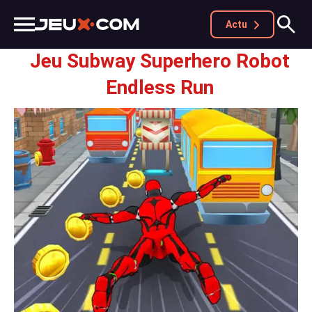
Actu
Robot
Subway Superhero Robot Endless Run
Jeu Subway Superhero Robot
ux
Endless Run
sino
x de casino
Jeux vidéos
 jeux gratuits