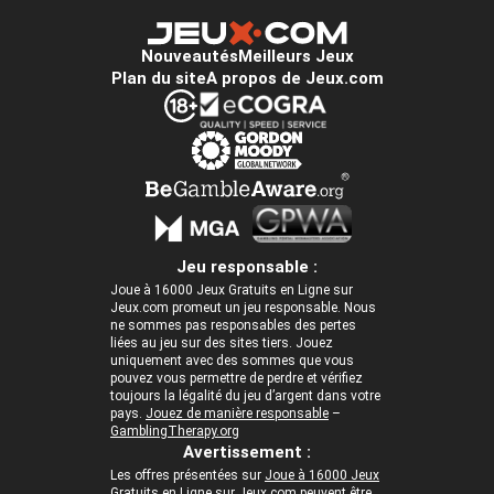
Nouveautés
Meilleurs Jeux
Plan du site
A propos de Jeux.com
Jeu responsable :
Joue à 16000 Jeux Gratuits en Ligne sur
Jeux.com promeut un jeu responsable. Nous
ne sommes pas responsables des pertes
liées au jeu sur des sites tiers. Jouez
uniquement avec des sommes que vous
pouvez vous permettre de perdre et vérifiez
toujours la légalité du jeu d’argent dans votre
pays.
Jouez de manière responsable
–
GamblingTherapy.org
Avertissement :
Les offres présentées sur
Joue à 16000 Jeux
Gratuits en Ligne sur Jeux.com
peuvent être