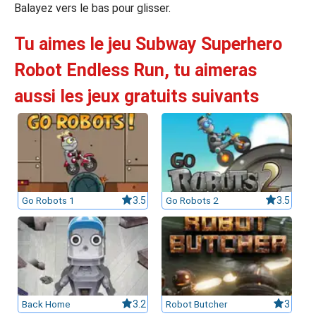
Balayez vers le bas pour glisser.
leurs casinos par licences et Certifications
Tu aimes le jeu Subway Superhero
Robot Endless Run, tu aimeras
ssement casinos au Canada
aussi les jeux gratuits suivants
Go Robots 1
3.5
Go Robots 2
3.5
Back Home
3.2
Robot Butcher
3