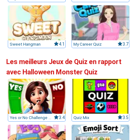
Sweet Hangman
4.1
My Career Quiz
3.7
Les meilleurs Jeux de Quiz en rapport
avec Halloween Monster Quiz
Yes or No Challenge Run
3.4
Quiz Mix
3.5