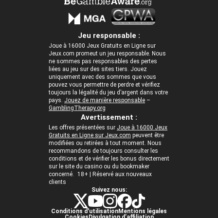
Jeu responsable :
Joue à 16000 Jeux Gratuits en Ligne sur
Jeux.com promeut un jeu responsable. Nous
ne sommes pas responsables des pertes
liées au jeu sur des sites tiers. Jouez
uniquement avec des sommes que vous
pouvez vous permettre de perdre et vérifiez
toujours la légalité du jeu d’argent dans votre
pays.
Jouez de manière responsable
–
GamblingTherapy.org
Avertissement :
Les offres présentées sur
Joue à 16000 Jeux
Gratuits en Ligne sur Jeux.com
peuvent être
modifiées ou retirées à tout moment. Nous
recommandons de toujours consulter les
conditions et de vérifier les bonus directement
sur le site du casino ou du bookmaker
concerné. 18+ | Réservé aux nouveaux
clients
Suivez nous:
Conditions d'utilisation
Mentions légales
Cookies
Divulgation d’affiliation