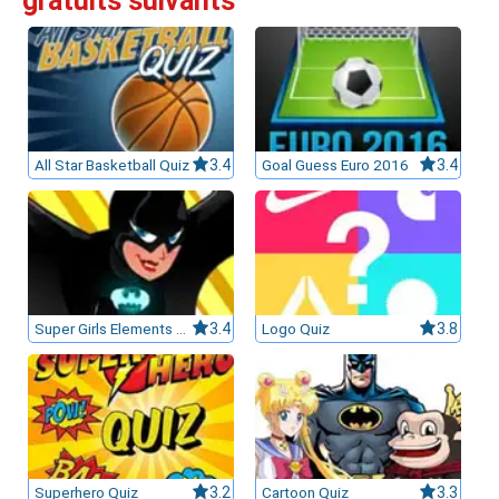
gratuits suivants
leurs casinos par licences et Certifications
ssement casinos au Canada
All Star Basketball Quiz
3.4
Goal Guess Euro 2016
3.4
Super Girls Elements Quiz
3.4
Logo Quiz
3.8
Superhero Quiz
3.2
Cartoon Quiz
3.3