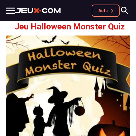
Actu
Société
Quiz
Halloween Monster Quiz
Jeu Halloween Monster Quiz
ux
sino
x de casino
Jeux vidéos
 jeux gratuits