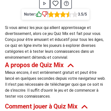
asino
Jeux de casino
Jeux vidéos
Nos jeux gr
Noter:
3.5/5
ues de casino
Si vous aimez les jeux qui allient apprentissage et
rion Casino
divertissement, alors ce jeu Quiz Mix est fait pour vous.
ky7 Even Casino
Conçu pour être amusant et éducatif pour tous les âges,
ce quiz en ligne invite les joueurs à explorer diverses
xander Casino
catégories et à tester leurs connaissances dans un
 Set Spin Casino
environnement détendu et convivial.
A propos de Quiz Mix
cer Casino
Mieux encore, il est entièrement gratuit et peut être
lancé en quelques secondes depuis votre navigateur web.
 Bonus Casino
Il n'est pas nécessaire de télécharger quoi que ce soit ni
de s'inscrire. Il suffit d'ouvrir le jeu et de commencer à
tester vos connaissances.
ssement par méthode de paiement
Comment jouer à Quiz Mix