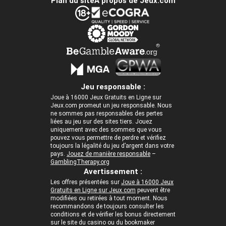
Plan du site
A propos de Jeux.com
Jeu responsable :
Joue à 16000 Jeux Gratuits en Ligne sur
Jeux.com promeut un jeu responsable. Nous
ne sommes pas responsables des pertes
liées au jeu sur des sites tiers. Jouez
uniquement avec des sommes que vous
pouvez vous permettre de perdre et vérifiez
toujours la légalité du jeu d’argent dans votre
pays.
Jouez de manière responsable
–
GamblingTherapy.org
Avertissement :
Les offres présentées sur
Joue à 16000 Jeux
Gratuits en Ligne sur Jeux.com
peuvent être
modifiées ou retirées à tout moment. Nous
recommandons de toujours consulter les
conditions et de vérifier les bonus directement
sur le site du casino ou du bookmaker