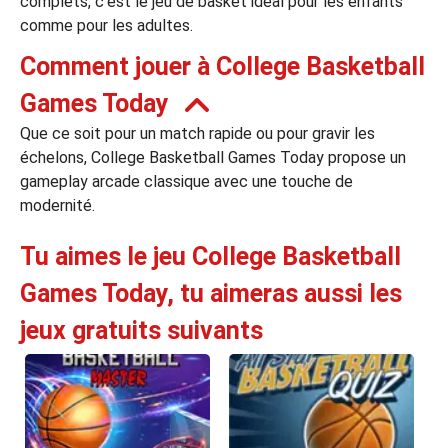
complets, c'est le jeu de basket idéal pour les enfants
comme pour les adultes.
leurs casinos par licences et Certifications
Comment jouer à College Basketball
Games Today
ssement casinos au Canada
Que ce soit pour un match rapide ou pour gravir les
échelons, College Basketball Games Today propose un
gameplay arcade classique avec une touche de
modernité.
Tu aimes le jeu College Basketball
Games Today, tu aimeras aussi les
jeux gratuits suivants