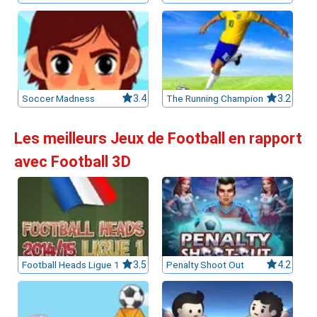
Soccer Madness
3.4
The Running Champion
3.2
Les meilleurs Jeux de Football en rapport
avec Football 3D
Football Heads Ligue 1
3.5
Penalty Shoot Out
4.2