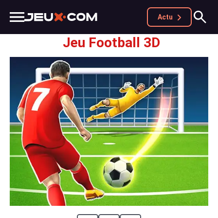
Actu
Sport
Football
Football 3D
Jeu Football 3D
ux
sino
x de casino
Jeux vidéos
 jeux gratuits