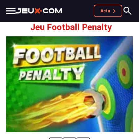
Actu
Sport
Football
Football Penalty
Jeu Football Penalty
ux
sino
x de casino
Jeux vidéos
 jeux gratuits