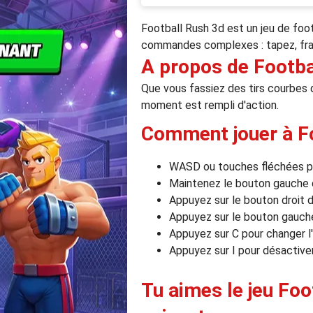
Football Rush 3d est un jeu de foot
commandes complexes : tapez, fra
A propos de Footba
Que vous fassiez des tirs courbes d
moment est rempli d'action.
Comment jouer à F
WASD ou touches fléchées po
Maintenez le bouton gauche d
Appuyez sur le bouton droit d
Appuyez sur le bouton gauche 
Appuyez sur C pour changer l
Appuyez sur I pour désactiver 
Tu aimes le jeu Foo