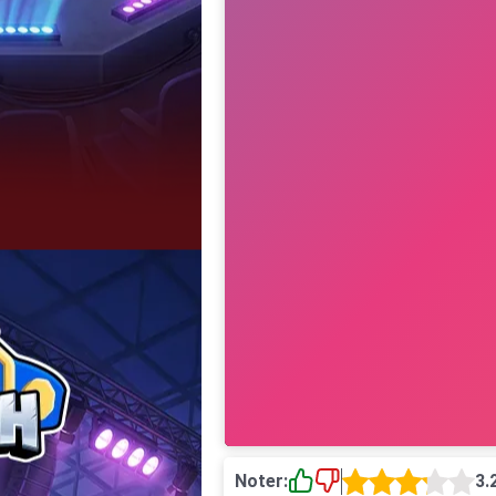
Noter:
3.