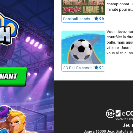
championnat. T
minute pour m..
Football Heads Ligue 1
3.5
Vous devez no
contrôler la dir
balle, mais aus
vitesse. Jusqu
vous aller ? Ess
3D Ball Balancer
3.1
Jeu 
Joue à 16000 Jeux Gratuits en