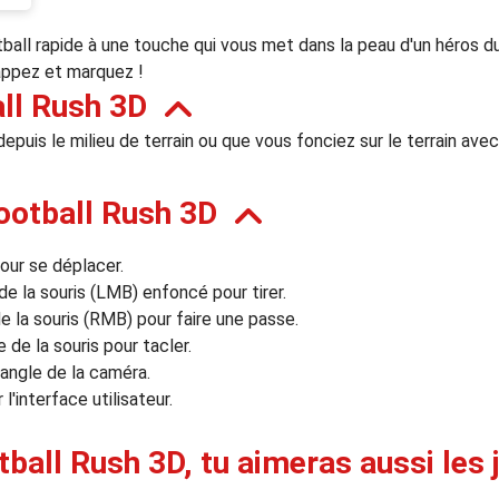
ball rapide à une touche qui vous met dans la peau d'un héros du
ppez et marquez !
ll Rush 3D
epuis le milieu de terrain ou que vous fonciez sur le terrain av
ootball Rush 3D
ur se déplacer.
e la souris (LMB) enfoncé pour tirer.
e la souris (RMB) pour faire une passe.
de la souris pour tacler.
'angle de la caméra.
l'interface utilisateur.
tball Rush 3D, tu aimeras aussi les 