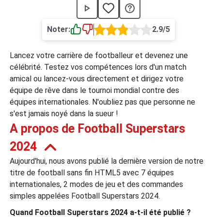
asino
Jeux de casino
Jeux vidéos
Nos jeux gr
Noter:
2.9/5
ues de casino
Lancez votre carrière de footballeur et devenez une
rion Casino
célébrité. Testez vos compétences lors d'un match
ky7 Even Casino
amical ou lancez-vous directement et dirigez votre
équipe de rêve dans le tournoi mondial contre des
xander Casino
équipes internationales. N'oubliez pas que personne ne
 Set Spin Casino
s'est jamais noyé dans la sueur !
A propos de Football Superstars
cer Casino
2024
 Bonus Casino
Aujourd'hui, nous avons publié la dernière version de notre
titre de football sans fin HTML5 avec 7 équipes
internationales, 2 modes de jeu et des commandes
simples appelées Football Superstars 2024.
ssement par méthode de paiement
Quand Football Superstars 2024 a-t-il été publié ?