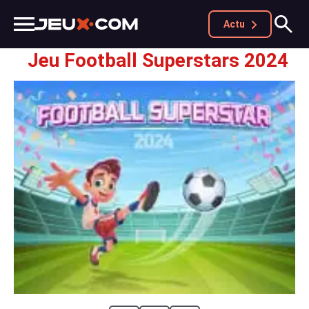
Actu
Sport
Football
Football Superstars 2024
Jeu Football Superstars 2024
ux
sino
x de casino
Jeux vidéos
 jeux gratuits