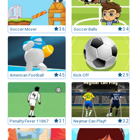
leurs casinos par licences et Certifications
Soccer Mover
3.6
Soccer Balls
3.4
ssement casinos au Canada
American Football
4.5
Kick Off
2.9
Penalty Fever 11867
3.1
Neymar Can Play!!
3.2