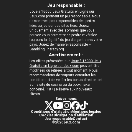
Jeu responsable :
Joue à 16000 Jeux Gratuits en Ligne sur
Jeux.com promeut un jeu responsable. Nous
ne sommes pas responsables des pertes
liées au jeu sur des sites tiers. Jouez
uniquement avec des sommes que vous
pouvez vous permettre de perdre et vérifiez
toujours la légalité du jeu d’argent dans votre
pays.
Jouez de manière responsable
–
GamblingTherapy.org
Avertissement :
Les offres présentées sur
Joue à 16000 Jeux
Gratuits en Ligne sur Jeux.com
peuvent être
modifiées ou retirées à tout moment. Nous
recommandons de toujours consulter les
conditions et de vérifier les bonus directement
sur le site du casino ou du bookmaker
concerné. 18+ | Réservé aux nouveaux
clients
Suivez nous:
Conditions d'utilisation
Mentions légales
Cookies
Divulgation d’affiliation
Jeu responsable
Contact
©2026 jeux.com