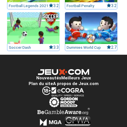
Football Legends 2021
3.2
Football Penalty
3.2
Soccer Dash
3.3
Dummies World Cup
2.7
Nouveautés
Meilleurs Jeux
Plan du site
A propos de Jeux.com