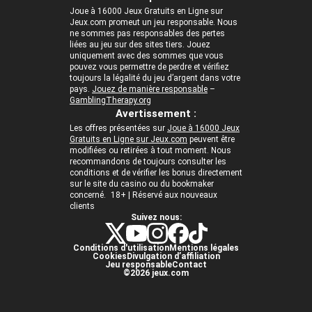
Joue à 16000 Jeux Gratuits en Ligne sur
Jeux.com promeut un jeu responsable. Nous
ne sommes pas responsables des pertes
liées au jeu sur des sites tiers. Jouez
uniquement avec des sommes que vous
pouvez vous permettre de perdre et vérifiez
toujours la légalité du jeu d’argent dans votre
pays.
Jouez de manière responsable
–
GamblingTherapy.org
Avertissement :
Les offres présentées sur
Joue à 16000 Jeux
Gratuits en Ligne sur Jeux.com
peuvent être
modifiées ou retirées à tout moment. Nous
recommandons de toujours consulter les
conditions et de vérifier les bonus directement
sur le site du casino ou du bookmaker
concerné. 18+ | Réservé aux nouveaux
clients
Suivez nous:
Conditions d'utilisation
Mentions légales
Cookies
Divulgation d’affiliation
Jeu responsable
Contact
©2026 jeux.com