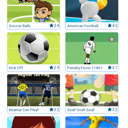
leurs casinos par licences et Certifications
Soccer Balls
3.4
American Football
4.5
ssement casinos au Canada
Kick Off
2.9
Penalty Fever 11867
3.1
Neymar Can Play!!
3.2
Goal! Goal! Goal!
3.2