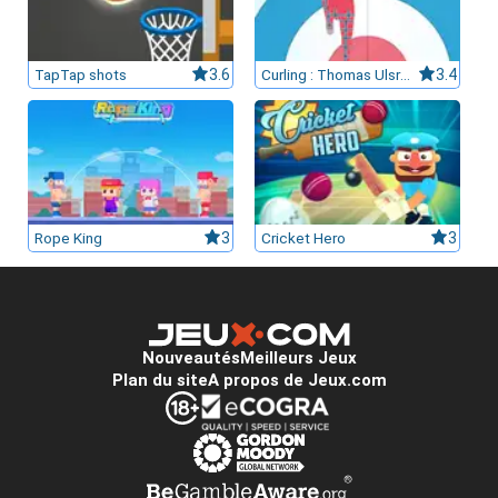
TapTap shots
3.6
Curling : Thomas Ulsrud game
3.4
Rope King
3
Cricket Hero
3
Nouveautés
Meilleurs Jeux
Plan du site
A propos de Jeux.com