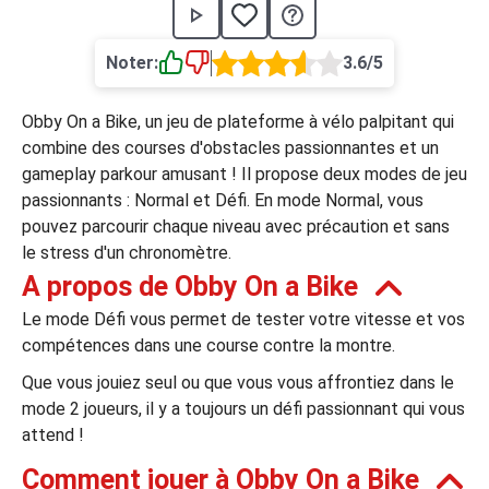
asino
Jeux de casino
Jeux vidéos
Nos jeux gr
Noter:
3.6/5
ues de casino
Obby On a Bike, un jeu de plateforme à vélo palpitant qui
rion Casino
combine des courses d'obstacles passionnantes et un
ky7 Even Casino
gameplay parkour amusant ! Il propose deux modes de jeu
passionnants : Normal et Défi. En mode Normal, vous
xander Casino
pouvez parcourir chaque niveau avec précaution et sans
 Set Spin Casino
le stress d'un chronomètre.
A propos de Obby On a Bike
cer Casino
Le mode Défi vous permet de tester votre vitesse et vos
compétences dans une course contre la montre.
 Bonus Casino
Que vous jouiez seul ou que vous vous affrontiez dans le
mode 2 joueurs, il y a toujours un défi passionnant qui vous
attend !
ssement par méthode de paiement
Comment jouer à Obby On a Bike