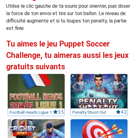
Utilise le clic gauche de ta souris pour orienter, puis doser
leurs casinos par licences et Certifications
la force de ton envoi et tire sur ton ballon. Le niveau de
difficulté augmente et si tu loupes ton penalty, la partie
est finie.
ssement casinos au Canada
Tu aimes le jeu Puppet Soccer
Challenge, tu aimeras aussi les jeux
gratuits suivants
Football Heads Ligue 1
3.5
Penalty Shoot Out
4.2