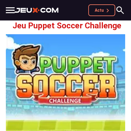
Actu
Sport
Puppet Soccer Challenge
Jeu Puppet Soccer Challenge
ux
sino
x de casino
Jeux vidéos
 jeux gratuits