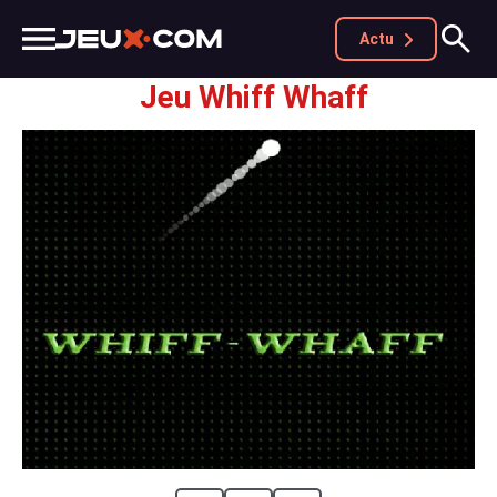
Actu
Sport
Whiff Whaff
Jeu Whiff Whaff
ux
sino
x de casino
Jeux vidéos
 jeux gratuits