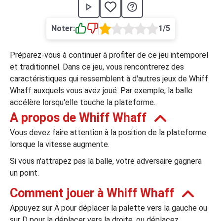
asino
Jeux de casino
Jeux vidéos
Nos jeux gr
Noter:
1/5
ues de casino
Préparez-vous à continuer à profiter de ce jeu intemporel
rion Casino
et traditionnel. Dans ce jeu, vous rencontrerez des
ky7 Even Casino
caractéristiques qui ressemblent à d'autres jeux de Whiff
Whaff auxquels vous avez joué. Par exemple, la balle
xander Casino
accélère lorsqu'elle touche la plateforme.
 Set Spin Casino
A propos de Whiff Whaff
cer Casino
Vous devez faire attention à la position de la plateforme
lorsque la vitesse augmente.
Si vous n'attrapez pas la balle, votre adversaire gagnera
 Bonus Casino
un point.
Comment jouer à Whiff Whaff
ssement par méthode de paiement
Appuyez sur A pour déplacer la palette vers la gauche ou
sur D pour la déplacer vers la droite, ou déplacez