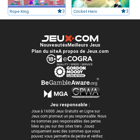
Rope King
3
Cricket Hero
3
Nouveautés
Meilleurs Jeux
Plan du site
A propos de Jeux.com
Jeu responsable :
Joue à 16000 Jeux Gratuits en Ligne sur
Jeux.com promeut un jeu responsable. Nous
ne sommes pas responsables des pertes
liées au jeu sur des sites tiers. Jouez
uniquement avec des sommes que vous
pouvez vous permettre de perdre et vérifiez