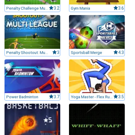
Penalty Challenge Multiplayer
3.2
Gym Mania
3.6
leurs casinos par licences et Certifications
ssement casinos au Canada
Penalty Shootout: Multi League
3
Sportsball Merge
4.3
Power Badminton
3.7
Yoga Master - Flex Running
3.5