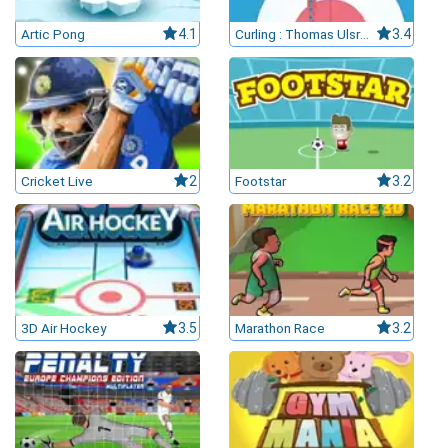
asino
Jeux de casino
Jeux vidéos
Nos jeux gr
Artic Pong
4.1
Curling : Thomas Ulsrud game
3.4
ues de casino
rion Casino
ky7 Even Casino
Cricket Live
2
Footstar
3.2
xander Casino
 Set Spin Casino
cer Casino
3D Air Hockey
3.5
Marathon Race
3.2
 Bonus Casino
ssement par méthode de paiement