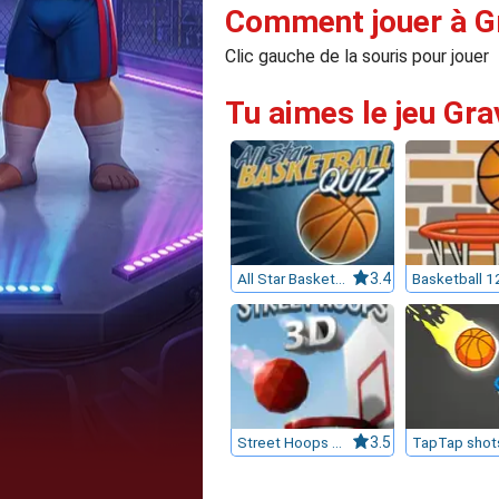
Comment jouer à Gr
Clic gauche de la souris pour jouer
Tu aimes le jeu Grav
All Star Basketball Quiz
3.4
Street Hoops 3D
3.5
TapTap shot