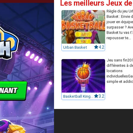
Les meilleurs Jeux de
Règle du jeu U
Basket : Envie 
jouer en équipe
surpasser ? Av
Basket tu vas t
repousser te...
Urban Basket
4.2
Jeu sans fin20 
différentes à 
locations
individuellesG
simple et addic
Basketball Kings 2022
3.2