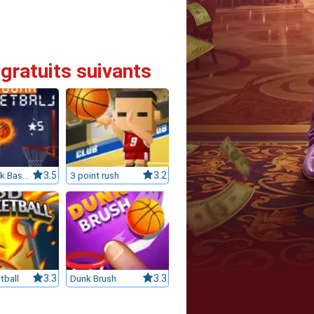
 gratuits suivants
Slam Dunk Basketball
3.5
3 point rush
3.2
tball
3.3
Dunk Brush
3.3