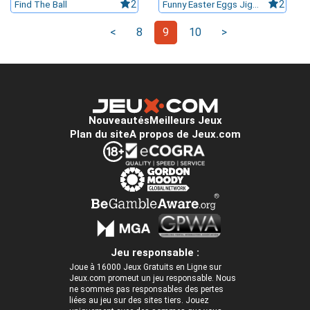
Find The Ball
2
Funny Easter Eggs Jigsaw
2
<
8
9
10
>
Nouveautés
Meilleurs Jeux
Plan du site
A propos de Jeux.com
Jeu responsable :
Joue à 16000 Jeux Gratuits en Ligne sur
Jeux.com promeut un jeu responsable. Nous
ne sommes pas responsables des pertes
liées au jeu sur des sites tiers. Jouez